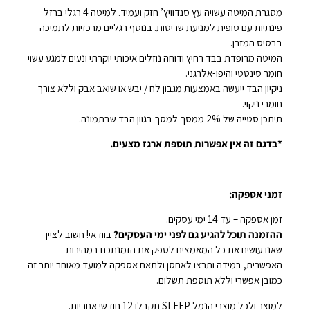
מסגרת המיטה עשויה עץ סנדוויץ’ חזק ועמיד. למיטה 4 רגלי ברזל
פינתיות עם סופית למניעת שריטות. בנוסף רגליים מרכזיות לתמיכה
בבסיס המזרן.
המיטה מרופדת בבד רחיץ ודוחה נוזלים איכותי יוקרתי ונעים למגע עשוי
חומר סינטטי והיפו-אלרגני.
ניקיון הבד ייעשה באמצעות מגבון לח / יבש או שואב אבק וללא צורך
חומרי ניקוי.
תיתכן סטייה של 2% ממסך למסך בגוון הבד שבתמונה.
*בדגם זה אין אפשרות תוספת ארגז מצעים.
זמני אספקה:
זמן אספקה – עד 14 ימי עסקים.
ההזמנה תוכל להגיע גם לפני ימי העסקים?
בוודאי! חשוב לציין
שאנו עושים את כל המאמצים לספק את הזמנתכם במהירות
האפשרית, במידה ותרצו לאחסן ולתאם אספקה למועד מאוחר יותר זה
כמובן אפשרי וללא תוספת תשלום.
למוצר ולכל מוצרי הנמל SLEEP תקבלו 12 חודשי אחריות.