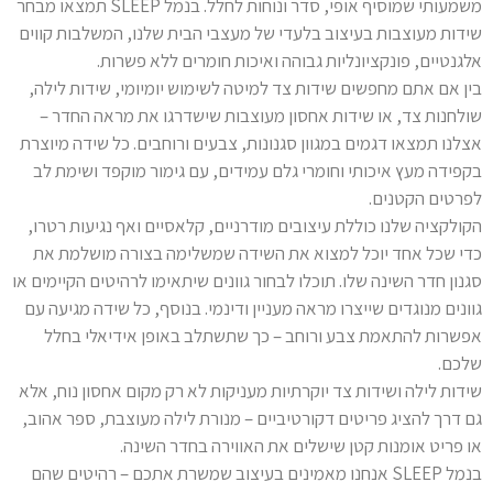
משמעותי שמוסיף אופי, סדר ונוחות לחלל. בנמל SLEEP תמצאו מבחר
שידות מעוצבות בעיצוב בלעדי של מעצבי הבית שלנו, המשלבות קווים
אלגנטיים, פונקציונליות גבוהה ואיכות חומרים ללא פשרות.
בין אם אתם מחפשים שידות צד למיטה לשימוש יומיומי, שידות לילה,
שולחנות צד, או שידות אחסון מעוצבות שישדרגו את מראה החדר –
אצלנו תמצאו דגמים במגוון סגנונות, צבעים ורוחבים. כל שידה מיוצרת
בקפידה מעץ איכותי וחומרי גלם עמידים, עם גימור מוקפד ושימת לב
לפרטים הקטנים.
הקולקציה שלנו כוללת עיצובים מודרניים, קלאסיים ואף נגיעות רטרו,
כדי שכל אחד יוכל למצוא את השידה שמשלימה בצורה מושלמת את
סגנון חדר השינה שלו. תוכלו לבחור גוונים שיתאימו לרהיטים הקיימים או
גוונים מנוגדים שייצרו מראה מעניין ודינמי. בנוסף, כל שידה מגיעה עם
אפשרות להתאמת צבע ורוחב – כך שתשתלב באופן אידיאלי בחלל
שלכם.
שידות לילה ושידות צד יוקרתיות מעניקות לא רק מקום אחסון נוח, אלא
גם דרך להציג פריטים דקורטיביים – מנורת לילה מעוצבת, ספר אהוב,
או פריט אומנות קטן שישלים את האווירה בחדר השינה.
בנמל SLEEP אנחנו מאמינים בעיצוב שמשרת אתכם – רהיטים שהם