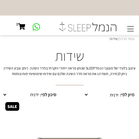
NEW
SHOWROOM
0
קיבוץ גלויות
45, ת"א
עמוד הבית
/ שידות
שידות
עיצוב בלעדי של מעצבי הנמל SLEEP שנותן מראה ייחודי ויוקרתי בחדר השינה. רוחב וצבע השידה
ניתן לבחירה, תשדרגו את מראה חדר השינה שלכם עם שידות שימושיות יפות ונוחות!
מיון לפי:
סינון לפי:
ידנית
SALE