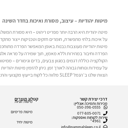
מיטות יהודיות – עיצוב, מסורת ואיכות בחדר השינה
על איכות בלתי מתפשרת, חומרים חזקים וטכניקות ייצור מתקד
מיטות יהודיות מעוצבות נבנות באופן המאפשר הפרדה מתוחכמ
הפרדה וחיבור במהירות וללא מאמץ, תוך שמירה על מראה אלגנ
הקולקציה כוללת דגמים במגוון צבעים, בדים וגימורים – ממיטות
על עמידות ונוחות גבוהה לאורך זמן. ניתן להזמין מיטות יהודיו
הצוות שלנו ב־הנמל SLEEP מלווה כל לקוח בייעוץ מקצועי והתאמה אישית של המידות, הסגנון והפונקציונליות, ומשלב עיצוב עדכני עם דרישות ההלכה, כדי שתוכלו לישון בראש שקט.
דרכי יצירת קשר
קטלוג מוצרים
מיטות זוגיות
מכירות ותמיכה אונליין:
050-398-0555
מיטות פרימיום
077-805-0071
שירות לקוחות ואספקות:
4961*
מיטות יחיד
info@nammalsleep.co.il