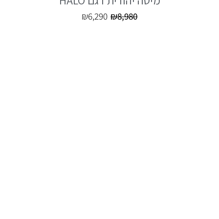
₪
6,290
₪
8,980