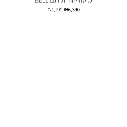
₪
4,190
₪
6,390