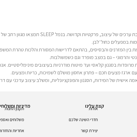
מיטה יהודית היא הרבה יותר מפריט ריהוט – היא מסו
מות במפעלים כחול־לבן.
ת בין המזרנים והבסיסים, בהתאם לדרישות המסורת והלכות טהרת המשפח
טי והרמוני – גם במצב מופרד וגם כשמשולבות.
 מרופדות בסגנון קלאסי ועד מיטות מודרניות בעיצובים מינימליסטיים. אנו
ת עם ארגז מצעים חכם – פתרון אחסון מושלם לשמיכות, כריות ומצעים.
קצת עלינו
מדיניות ומשלוחי
אודות
תקנון החנות
חדרי השינה שלכם
משלוחים ואספ
יצירת קשר
אחריות והחזרות