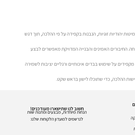
רת המשלבת ערכים של עיצוב, פרקטיות וקדושה. בנמל SLEEP תמצאו מגוון רחב של מיטות יהודיות זוגיות, הנבנות בקפידה על פי ההלכה, תוך דגש
ה. החיבורים האמינים והבנייה המדויקת מאפשרים לבצע
 מקפידים על שימוש בבדים איכותיים ורגליים יציבות לשמירה
ם
חשוב לנו שתישארו מעודכנים!
הנחות מיוחדות, מבצעים ומתנות שוות
קה
לנרשמים למועדון הלקוחות שלנו: