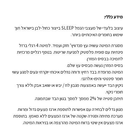
מידע כללי:
עיצוב בלעדי של מעצבי הנמל SLEEP בייצור כחול-לבן בישראל תוך
שימוש בחומרים האיכותיים ביותר.
מסגרת המיטה עשויה עץ סנדוויץ’ חזק ועמיד. למיטה 4 רגלי ברזל
פינתיות עם סופית פלסטיק למניעת שריטות. בנוסף רגליים מרכזיות
לתמיכה בבסיס המזרן.
בסיס המזרן נעשה מבסיס עץ שלם.
המיטה מרופדת בבד רחיץ ודוחה נוזלים איכותי יוקרתי ונעים למגע עשוי
חומר סינטטי והיפו-אלרגני.
ניקיון הבד ייעשה באמצעות מגבון לח / יבש או שואב אבק וללא צורך
חומרי ניקוי.
תיתכן סטייה של 2% ממסך למסך בגוון הבד שבתמונה.
מגוון גדלים לבחירה עם אפשרות לתוספת ארגז מצעים גדול ומרווח.
מערכת פתיחה וסגירה שקטה של ארגז המצעים ללא מאמץ. בתוספת
ארגז מצעים אין שינוי ברווח המיטה מהרצפה או בניראות המיטה.