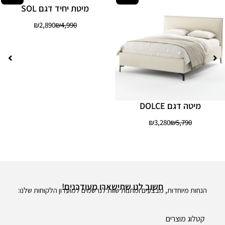
מיטת יחיד דגם SOL
₪
2,890
₪
4,990
מיטה דגם DOLCE
₪
3,280
₪
5,790
חשוב לנו שתישארו מעודכנים!
הנחות מיוחדות, מבצעים ומתנות שוות לנרשמים למועדון הלקוחות שלנו:
קטלוג מוצרים