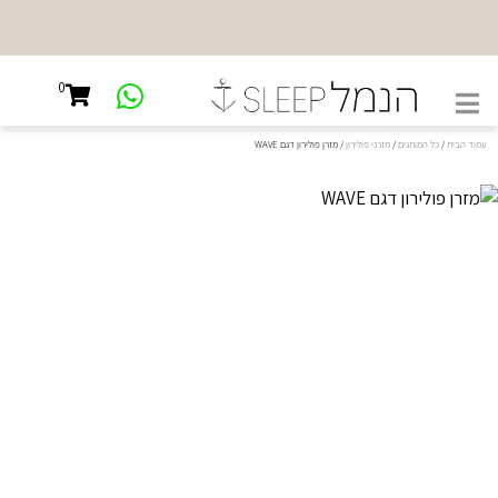
0
עמוד הבית
/
כל המותגים
/
מזרני פולירון
/ מזרן פולירון דגם WAVE