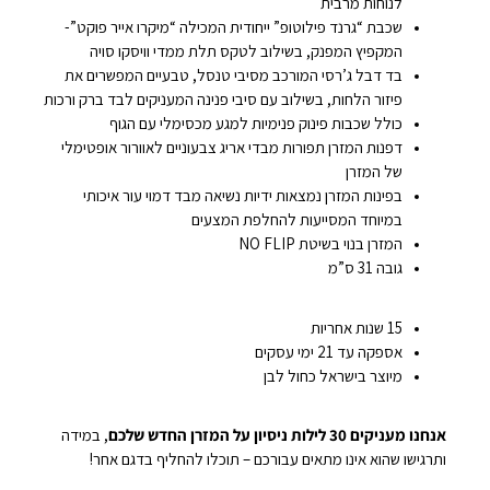
לנוחות מרבית
שכבת “גרנד פילוטופ” ייחודית המכילה “מיקרו אייר פוקט”-
המקפיץ המפנק, בשילוב לטקס תלת ממדי וויסקו סויה
בד דבל ג’רסי המורכב מסיבי טנסל, טבעיים המפשרים את
פיזור הלחות, בשילוב עם סיבי פנינה המעניקים לבד ברק ורכות
כולל שכבות פינוק פנימיות למגע מכסימלי עם הגוף
דפנות המזרן תפורות מבדי אריג צבעוניים לאוורור אופטימלי
של המזרן
בפינות המזרן נמצאות ידיות נשיאה מבד דמוי עור איכותי
במיוחד המסייעות להחלפת המצעים
המזרן בנוי בשיטת NO FLIP
גובה 31 ס”מ
15 שנות אחריות
אספקה עד 21 ימי עסקים
מיוצר בישראל כחול לבן
אנחנו מעניקים 30 לילות ניסיון על המזרן החדש שלכם
, במידה
ותרגישו שהוא אינו מתאים עבורכם – תוכלו להחליף בדגם אחר!