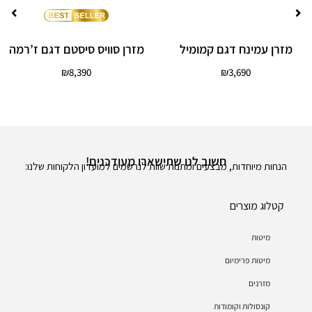
מזרן עמינח דגם קמומיל
מזרן סוויס סיסטם דגם ז’רמה
₪
8,390
₪
3,690
חשוב לנו שתישארו מעודכנים!
הנחות מיוחדות, מבצעים ומתנות שוות לנרשמים למועדון הלקוחות שלנו:
קטלוג מוצרים
מיטות
מיטות פרימיום
מזרנים
קונסולות וקומודות