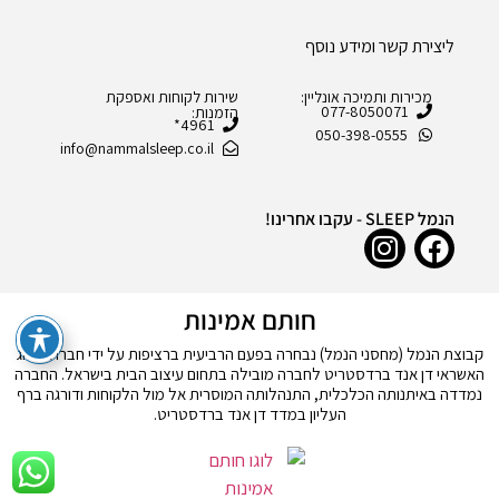
ליצירת קשר ומידע נוסף
מכירות ותמיכה אונליין:
שירות לקוחות ואספקת
077-8050071
הזמנות:
4961*
050-398-0555
info@nammalsleep.co.il
הנמל SLEEP - עקבו אחרינו!
חותם אמינות
קבוצת הנמל (מחסני הנמל) נבחרה בפעם הרביעית ברציפות על ידי חברת דירוג
האשראי דן אנד ברדסטריט לחברה מובילה בתחום עיצוב הבית בישראל. החברה
נמדדה באיתנותה הכלכלית, התנהלותה המוסרית אל מול הלקוחות ודורגה ברף
העליון במדד דן אנד ברדסטריט.