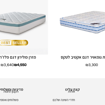
ת גומאויר דגם אקטיב לטקס
מזרן פולירון דגם פלז'ר
3,640
₪
₪
4,550
₪
3,300
קצת עלינו
מדיניות ומשלוחי
אודות
תקנון החנות
חדרי השינה שלכם
משלוחים ואספ