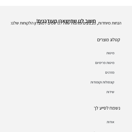
חשוב לנו שתישארו מעודכנים!
הנחות מיוחדות, מבצעים ומתנות שוות לנרשמים למועדון הלקוחות שלנו:
קטלוג מוצרים
מיטות
מיטות פרימיום
מזרנים
קונסולות וקומודות
שידות
נשמח לסייע לך
אודות