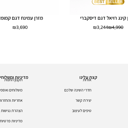
 קינג רויאל דגם דיסקברי
מזרן עמינח דגם קמומי
₪
3,690
₪
3,244
₪
4,990
קצת עלינו
מדיניות ומשלוחי
אודות
תקנון החנות
חדרי השינה שלכם
משלוחים ואספ
יצירת קשר
אחריות והחזרות
טיפים לעיצוב
הצהרת נגישות
מדיניות פרטיות