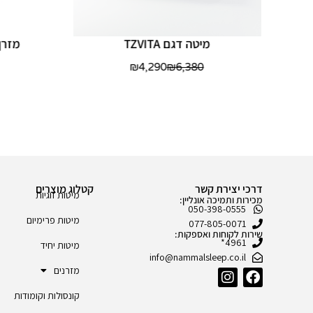
מיטה דגם TZVITA
מזרן
₪
4,290
₪
6,380
דרכי יצירת קשר
קטלוג מוצרים
מיטות זוגיות
מכירות ותמיכה אונליין:
050-398-0555
מיטות פרימיום
077-805-0071
שירות לקוחות ואספקות:
4961*
מיטות יחיד
info@nammalsleep.co.il
מזרנים
קונסולות וקומודות