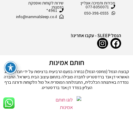
מכירות ותמיכה אונליין:
שירות לקוחות ואספקת
077-8050071
הזמנות:
4961*
050-398-0555
info@nammalsleep.co.il
הנמל SLEEP - עקבו אחרינו!
חותם אמינות
קבוצת הנמל (מחסני הנמל) נבחרה בפעם הרביעית ברציפות על ידי חברת דירוג
האשראי דן אנד ברדסטריט לחברה מובילה בתחום עיצוב הבית בישראל. החברה
נמדדה באיתנותה הכלכלית, התנהלותה המוסרית אל מול הלקוחות ודורגה ברף
העליון במדד דן אנד ברדסטריט.
© כל הזכויות שמורות לחברת ר.א.ש מחסני הנמל סליפ בע"מ