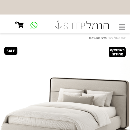
NEW
SHOWROOM
0
קיבוץ גלויות
45, ת"א
עמוד הבית
/
מיטות
/ מיטה דגם TEXAS
באספקה
SALE
מהירה!