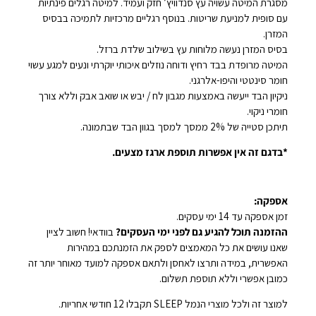
מסגרת המיטה עשויה עץ סנדוויץ’ חזק ועמיד. למיטה רגלים פינתיות
עם סופית למניעת שריטות. בנוסף רגליים מרכזיות לתמיכה בבסיס
המזרן.
בסיס המזרן נעשה מלוחות עץ בשילוב שלדת ברזל.
המיטה מרופדת בבד רחיץ ודוחה נוזלים איכותי יוקרתי ונעים למגע עשוי
חומר סינטטי והיפו-אלרגני.
ניקיון הבד ייעשה באמצעות מגבון לח / יבש או שואב אבק וללא צורך
חומרי ניקוי.
תיתכן סטייה של 2% ממסך למסך בגוון הבד שבתמונה.
*בדגם זה אין אפשרות תוספת ארגז מצעים.
אספקה:
זמן אספקה עד 14 ימי עסקים.
ההזמנה תוכל להגיע גם לפני ימי העסקים?
בוודאי! חשוב לציין
שאנו עושים את כל המאמצים לספק את הזמנתכם במהירות
האפשרית, במידה ותרצו לאחסן ולתאם אספקה למועד מאוחר יותר זה
כמובן אפשרי וללא תוספת תשלום.
למוצר זה ולכל מוצרי הנמל SLEEP תקבלו 12 חודשי אחריות.