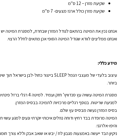
שקיעת מזרן – 12 ס"מ
שקיעת מזרן כולל ארגז מצעים- 7 ס"מ
אנחנו נכין את המיטה בהתאם לגודל המזרן שבחרת, למסגרת המיטה יש 
ואנחנו ממליצים לוודא שגודל המיטה הסופי אכן מתאים לחלל הרצוי.
מידע כללי:
עיצוב בלעדי של מעצבי הנמל SLEEP בייצור כחול-לבן ב
ביותר.
מסגרת המיטה עשויה עץ סנדוויץ’ חזק ועמי
למניעת שריטות. בנוסף רגליים מרכזיות לתמיכה בבסיס המזרן.
בסיס המזרן נעשה מבסיס עץ שלם.
המיטה מרופדת בבד רחיץ ודוחה נוזלים איכותי יוקרתי ונעים למגע עשוי ח
והיפו-אלרגני.
ניקיון הבד ייעשה באמצעות מגבון לח / יבש או שואב אבק וללא צורך חומרי 