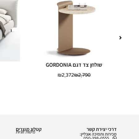
שולחן צד דגם GORDONIA
₪
2,372
₪
2,790
דרכי יצירת קשר
קטלוג מוצרים
מיטות זוגיות
מכירות ותמיכה אונליין:
050-398-0555