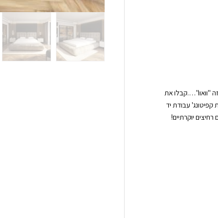
 "וואוו"….קבלו את
קפיטונג' עבודת יד
רחיצים יוקרתיים!