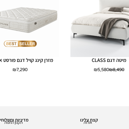
מיטה דגם CLASS
מזרן קינג קויל דגם פורסט או
₪
7,290
₪
5,580
₪
8,490
קצת עלינו
מדיניות ומשלוחי
אודות
תקנון החנות