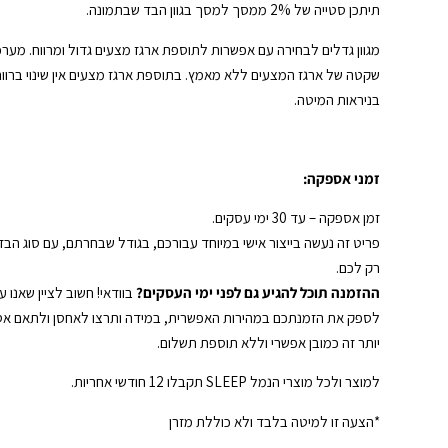
תיתכן סטייה של 2% ממסך למסך בגוון הבד שבתמונה.
מגוון גדלים לבחירה עם אפשרות לתוספת ארגז מצעים גדול ומרווח. מער
שקטה של ארגז המצעים ללא מאמץ. בתוספת ארגז מצעים אין שינוי ברוו
בניראות המיטה.
זמני אספקה:
זמן אספקה – עד 30 ימי עסקים.
פריט זה נעשה בייצור אישי במיוחד עבורכם, בגודל שבחרתם, עם סוג הבד וה
רק לכם.
ההזמנה תוכל להגיע גם לפני ימי העסקים?
בוודאי! חשוב לציין שאנו 
לספק את הזמנתכם במהירות האפשרית, במידה ותרצו לאחסן ולתאם א
יותר זה כמובן אפשרי וללא תוספת תשלום.
למוצר ולכל מוצרי הנמל SLEEP תקבלו 12 חודשי אחריות.
*הצעה זו למיטה בלבד ולא כוללת מזרן