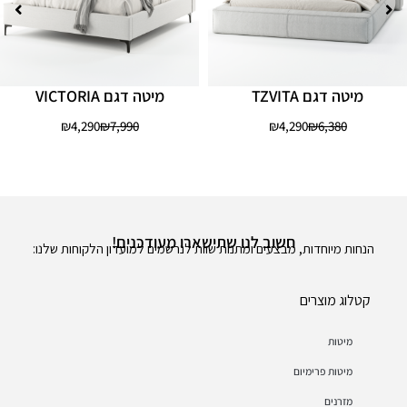
מיטה דגם TZVITA
מיטה דגם VICTORIA
₪
4,290
₪
7,990
₪
4,290
₪
6,380
חשוב לנו שתישארו מעודכנים!
הנחות מיוחדות, מבצעים ומתנות שוות לנרשמים למועדון הלקוחות שלנו:
קטלוג מוצרים
מיטות
מיטות פרימיום
מזרנים