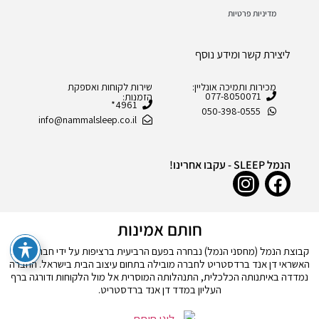
מדיניות פרטיות
ליצירת קשר ומידע נוסף
מכירות ותמיכה אונליין:
שירות לקוחות ואספקת
077-8050071
הזמנות:
4961*
050-398-0555
info@nammalsleep.co.il
הנמל SLEEP - עקבו אחרינו!
חותם אמינות
קבוצת הנמל (מחסני הנמל) נבחרה בפעם הרביעית ברציפות על ידי חברת דירוג
האשראי דן אנד ברדסטריט לחברה מובילה בתחום עיצוב הבית בישראל. החברה
נמדדה באיתנותה הכלכלית, התנהלותה המוסרית אל מול הלקוחות ודורגה ברף
העליון במדד דן אנד ברדסטריט.