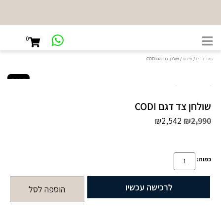
NEW
SHOWROOM
0
קיבוץ גלויות
45, ת"א
עמוד הבית
/
שידות
/ שולחן צד דגם CODI
SALE
שולחן צד דגם CODI
₪
2,542
₪
2,990
כמות:
לרכישה עכשיו
הוספה לסל