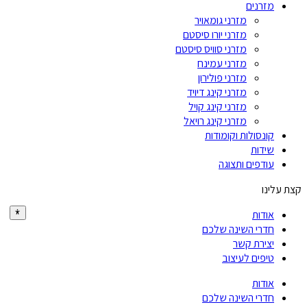
מזרנים
מזרני גומאויר
מזרני יורו סיסטם
מזרני סוויס סיסטם
מזרני עמינח
מזרני פולירון
מזרני קינג דיויד
מזרני קינג קויל
מזרני קינג רויאל
קונסולות וקומודות
שידות
עודפים ותצוגה
קצת עלינו
אודות
חדרי השינה שלכם
יצירת קשר
טיפים לעיצוב
אודות
חדרי השינה שלכם