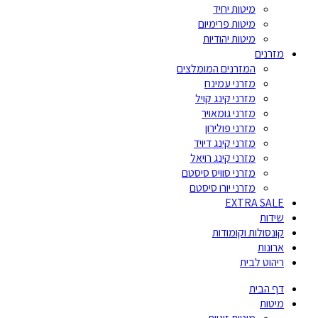
מיטות יחיד
מיטות פרימיום
מיטות יהודיות
מזרנים
המזרנים המומלצים
מזרני עמינח
מזרני קינג קויל
מזרני גומאויר
מזרני פולירון
מזרני קינג דיויד
מזרני קינג רויאל
מזרני סוויס סיסטם
מזרני יורו סיסטם
EXTRA SALE
שידות
קונסולות וקומודות
ארונות
ריהוט לבית
דף הבית
מיטות