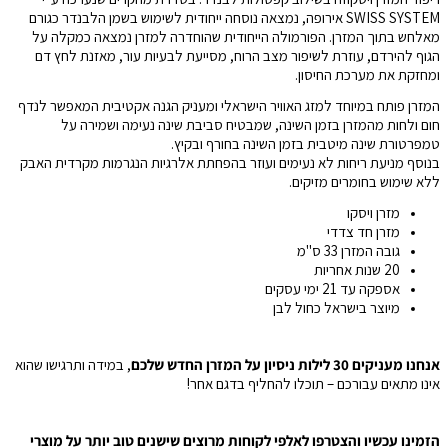
SWISS SYSTEM אירופה, נמצאה נוסחה ייחודית לשימוש בשמן הלבנדר כגורם
מאלחש בתוך המזרן. הפורמולה הייחודית שהוחדרה למזרן נמצאה כמקלה על
הגוף להירדם, עוזרת לשיפור מצב הרוח, מסייעת לבעיות עור, מאזנת לחץ דם
ומחזקת את מערכת החיסון.
המזרן פותח במיוחד למזג האוויר הישראלי ומעניק הגנה אקטיבית המאפשר לנדף
חום ולחות מהמזרן בזמן השינה, שמבטיח סביבת שינה נעימה ושמירה על
טמפרטורת שינה מיטבית בזמן השינה בחורף ובקיץ.
בנוסף מניעת ריחות לא נעימים ועוזר בהפחתת אלרגיות הנגרמות מקרדית האבק
ללא שימוש בחומרים מזיקים.
מזרן ויסקו
מזרן חד צדדי
גובה המזרן 33 ס"מ
20 שנות אחריות
אספקה עד 21 ימי עסקים
מיוצר בישראל כחול לבן
אנחנו מעניקים 30 לילות ניסיון על המזרן החדש שלכם
, במידה ותרגישו שהוא
אינו מתאים עבורכם – תוכלו להחליף בדגם אחר!
הזמינו עכשיו והצטרפו לאלפי לקוחות מרוצים שישנים טוב יותר על מוצרי