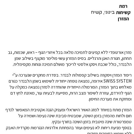
רמת
קשיחות
בינוני, קשיח
המזרן
מזרן אורטופדי ללא קפיצים לתמיכה מלאה בכל איזורי הגוף – ראש, שכמות, גב
תחתון, חגורת האגן והרגליים. בסיס המזרון עשוי פולימר מוקצף בשילוב שמן
הלבנדר, כולל שכבת ויסקו אלסטי לריכוך מושלם תמיכה ונוחות מקסימלית.
ריפוד המזרן ויסקוזה בשילוב קפסולות לבנדר. בסדרת מחקרים שנערכה ע"י
SWISS SYSTEM אירופה, נמצאה נוסחה ייחודית לשימוש בשמן הלבנדר כגורם
מאלחש בתוך המזרן. הפורמולה הייחודית שהוחדרה למזרן נמצאה כמקלה על
הגוף להירדם, עוזרת לשיפור מצב הרוח, מסייעת לבעיות עור, מאזנת לחץ דם
ומחזקת את מערכת החיסון.
המזרן פותח במיוחד למזג האוויר הישראלי ומעניק הגנה אקטיבית המאפשר לנדף
חום ולחות מהמזרן בזמן השינה, שמבטיח סביבת שינה נעימה ושמירה על
טמפרטורת שינה מיטבית בזמן השינה בחורף ובקיץ.
בנוסף מניעת ריחות לא נעימים ועוזר בהפחתת אלרגיות הנגרמות מקרדית האבק
ללא שימוש בחומרים מזיקים.