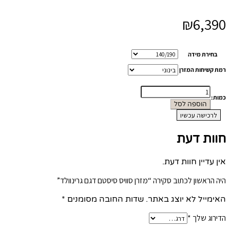
₪
6,390
בחירת מידה
רמת קשיחות המזרן
כמות
כמות:
של
הוספה לסל
מזרן
לרכישה עכשיו
סוויס
סיסטם
חוות דעת
דגם
גרינוולד
אין עדיין חוות דעת.
היה הראשון לכתוב סקירה “מזרן סוויס סיסטם דגם גרינוולד”
האימייל לא יוצג באתר.
שדות החובה מסומנים
*
הדירוג שלך
*