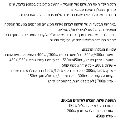
הלקוח יסדיר את התשלום מול המוביל – התשלום למוביל במזומן בלבד, ע”פ
מחירון ההובלות המפורסם באתר.
חברת הנמל סליפ לא נושאת בגביית תשלום עבור הובלה מאת הלקוח.
באחריות הבלעדית של הלקוח לבדוק מידות המוצרים המוזמנים במעמד העסקה
והאפשרות להכניסם לבית לקוח/למעלית.
במידה ותידרש הזמנת מנוף, סכום זה ישולם ע”י הלקוח בהתאם לסוג המנוף בנוסף
לסכום ההובלה הראשוני שנקבע במעמד הקנייה.
עלויות הובלה והרכבה:
– מיטה: 400₪/500₪ – כל מיטה נוספת 300₪ / 400₪ בהתאם לדגמים השונים.
– מיטה + מזרון במבצע: 450₪/550₪ – כל מיטה + מזרון נוסף 350₪/450₪
– שידה: 200₪ – כל שידה נוספת 50₪
– מזרן: 250₪/300₪ – כל מזרן נוסף 125₪/150₪ בהתאם לדגמים השונים
– קומודה / קונסולה: 300₪ – כל קומודה / קונסולה נוסף 150₪
– ארון: 700₪ ( לא כולל ארונות בהתאמה אישית)
תוספת עלות הובלה לאזורים הבאים:
– רמת הגולן / אצבע הגליל 180₪
– אזורים דרומית לבאר שבע 200₪
– אילת 450₪