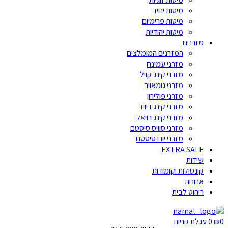
מיטות יחיד
מיטות פרימיום
מיטות יהודיות
מזרנים
המזרנים המומלצים
מזרני עמינח
מזרני קינג קויל
מזרני גומאויר
מזרני פולירון
מזרני קינג דיויד
מזרני קינג רויאל
מזרני סוויס סיסטם
מזרני יורו סיסטם
EXTRA SALE
שידות
קונסולות וקומודות
ארונות
ריהוט לבית
0
₪
0
עגלת קניות