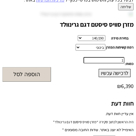
שליחה
מזרן סוויס סיסטם דגם גרינוולד
בחירת מידה
רמת קשיחות המזרן
כמות
כמות:
של
מזרן
לרכישה עכשיו
הוספה לסל
סוויס
סיסטם
₪
6,390
דגם
גרינוולד
חוות דעת
אין עדיין חוות דעת.
היה הראשון לכתוב סקירה “מזרן סוויס סיסטם דגם גרינוולד”
האימייל לא יוצג באתר.
שדות החובה מסומנים
*