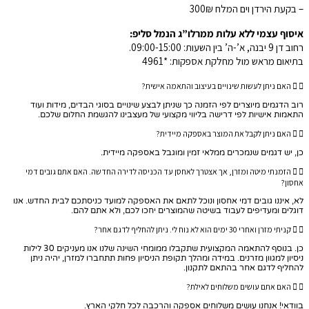
– בקעת הירדן וים המלח 300₪
איסוף עצמי ללא עלות ממרלו”ג הנמל סליפ:
רחוב דן 9 יבנה, א’-ה’ בין השעות: 09:00-15:00.
בתיאום מראש מול מחלקת אספקות: *4961
האם ניתן לעשות שינויים בעיצוב והתאמה אישית?
רוב הדגמים מיוצרים לפי הזמנה כך שניתן לבצע שינויים בסוגי הבדים, מידות ועוד
התאמות אישיות לפי דרישה בליווי מקצועי של מעצבינו להגשמת החלום שלכם.
האם ניתן לקבל את המוצר באספקה מיידית?
כן, יש דגמים שנמכרים ממלאי זמין ומוגבל באספקה מיידית.
הזמנתי מיטה ומזרן, אך אצטרך לאחסן עד הכניסה לדירה החדשה. האם אתם גובים דמי
אחסון?
לא, איננו גובים דמי אחסון ונוכל לתאם את האספקה למועד כניסתכם לבית החדש. אנו
דוגלים ומעדיפים לעבוד בשיטה שהמוצרים יחכו לכם, ולא אתם להם.
קניתי מזרן ואחרי 30 ימים הוא לא נוח לי. ניתן להחליף לדגם אחר?
כן. בנוסף להתאמה המקצועית שתקבלו ממומחי השינה שלנו אנו מעניקים 30 לילות
ניסיון למגוון מזרנים. במידה ומהלך תקופת הניסיון פחות תתחברו למזרן, יהיה ניתן
להחליף לדגם אחר בהתאם לתקנון.
האם אתם עושים משלוחים לאילת?
בוודאי! אנחנו עושים משלוחים אספקה והרכבה לכל חלקי הארץ.