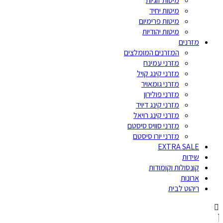
מיטות זוגיות
מיטות יחיד
מיטות פרימיום
מיטות יהודיות
מזרנים
המזרנים המומלצים
מזרני עמינח
מזרני קינג קויל
מזרני גומאויר
מזרני פולירון
מזרני קינג דיויד
מזרני קינג רויאל
מזרני סוויס סיסטם
מזרני יורו סיסטם
EXTRA SALE
שידות
קונסולות וקומודות
ארונות
ריהוט לבית