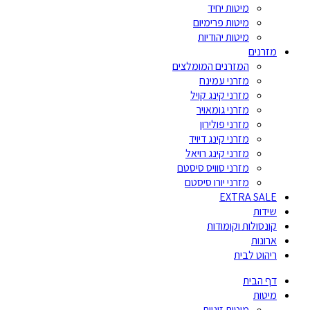
מיטות יחיד
מיטות פרימיום
מיטות יהודיות
מזרנים
המזרנים המומלצים
מזרני עמינח
מזרני קינג קויל
מזרני גומאויר
מזרני פולירון
מזרני קינג דיויד
מזרני קינג רויאל
מזרני סוויס סיסטם
מזרני יורו סיסטם
EXTRA SALE
שידות
קונסולות וקומודות
ארונות
ריהוט לבית
דף הבית
מיטות
מיטות זוגיות