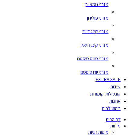
מזרני גומאויר
מזרני פולירון
מזרני קינג דיויד
מזרני קינג רויאל
מזרני סוויס סיסטם
מזרני יורו סיסטם
EXTRA SALE
שידות
קונסולות וקומודות
ארונות
ריהוט לבית
דף הבית
מיטות
מיטות זוגיות