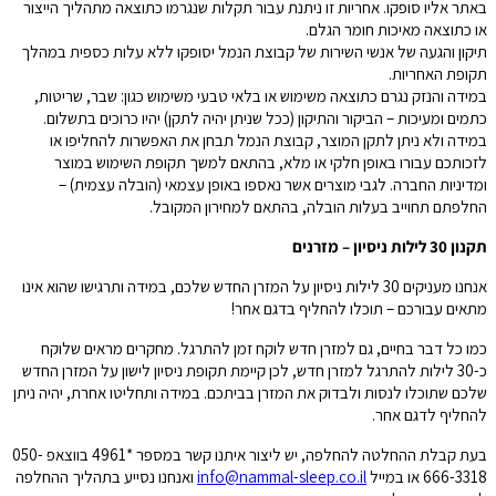
באתר אליו סופקו. אחריות זו ניתנת עבור תקלות שנגרמו כתוצאה מתהליך הייצור
או כתוצאה מאיכות חומר הגלם.
תיקון והגעה של אנשי השירות של קבוצת הנמל יסופקו ללא עלות כספית במהלך
תקופת האחריות.
במידה והנזק נגרם כתוצאה משימוש או בלאי טבעי משימוש כגון: שבר, שריטות,
כתמים ומעיכות – הביקור והתיקון (ככל שניתן יהיה לתקן) יהיו כרוכים בתשלום.
במידה ולא ניתן לתקן המוצר, קבוצת הנמל תבחן את האפשרות להחליפו או
לזכותכם עבורו באופן חלקי או מלא, בהתאם למשך תקופת השימוש במוצר
ומדיניות החברה. לגבי מוצרים אשר נאספו באופן עצמאי (הובלה עצמית) –
החלפתם תחוייב בעלות הובלה, בהתאם למחירון המקובל.
תקנון 30 לילות ניסיון – מזרנים
אנחנו מעניקים 30 לילות ניסיון על המזרן החדש שלכם, במידה ותרגישו שהוא אינו
מתאים עבורכם – תוכלו להחליף בדגם אחר!
כמו כל דבר בחיים, גם למזרן חדש לוקח זמן להתרגל. מחקרים מראים שלוקח
כ-30 לילות להתרגל למזרן חדש, לכן קיימת תקופת ניסיון לישון על המזרן החדש
שלכם שתוכלו לנסות ולבדוק את המזרן בביתכם. במידה ותחליטו אחרת, יהיה ניתן
להחליף לדגם אחר.
בעת קבלת ההחלטה להחלפה, יש ליצור איתנו קשר במספר *4961 בווצאפ 050-
666-3318 או במייל
info@nammal-sleep.co.il
ואנחנו נסייע בתהליך ההחלפה