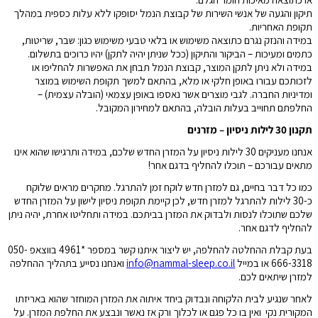
תיקון והגעה של אנשי השירות של קבוצת הנמל יסופקו ללא עלות כספית במהלך
תקופת האחריות.
במידה והנזק נגרם כתוצאה משימוש או בלאי טבעי משימוש כגון: שבר, שריטות,
כתמים ומעיכות – הביקור והתיקון (ככל שניתן יהיה לתקן) יהיו כרוכים בתשלום.
במידה ולא ניתן לתקן המוצר, קבוצת הנמל תבחן את האפשרות להחליפו או
לזכותכם עבורו באופן חלקי או מלא, בהתאם למשך תקופת השימוש במוצר
ומדיניות החברה. לגבי מוצרים אשר נאספו באופן עצמאי (הובלה עצמית) –
החלפתם תחוייב בעלות הובלה, בהתאם למחירון המקובל.
תקנון 30 לילות ניסיון – מזרנים
אנחנו מעניקים 30 לילות ניסיון על המזרן החדש שלכם, במידה ותרגישו שהוא אינו
מתאים עבורכם – תוכלו להחליף בדגם אחר!
כמו כל דבר בחיים, גם למזרן חדש לוקח זמן להתרגל. מחקרים מראים שלוקח
כ-30 לילות להתרגל למזרן חדש, לכן קיימת תקופת ניסיון לישון על המזרן החדש
שלכם שתוכלו לנסות ולבדוק את המזרן בביתכם. במידה ותחליטו אחרת, יהיה ניתן
להחליף לדגם אחר.
בעת קבלת ההחלטה להחלפה, יש ליצור איתנו קשר במספר *4961 בווצאפ 050-
666-3318 או במייל
info@nammal-sleep.co.il
ואנחנו נסייע בתהליך ההחלפה
למזרן שיתאים לכם.
לאחר שנגיע לבית הלקוחה ונבדוק ביחד איתוה את המזרן המוחזר שהוא באריזתו
המקורית נקי ואין בו כל פגם או לכלוך ורק אז נאשר ונבצע את החלפת המזרן. על