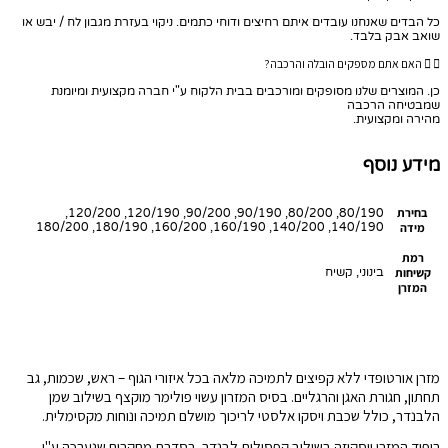
כל הבדים שאנחנו עובדים איתם רחיצים ודוחי כתמים. ניקוי בעזרת מגבון לח / יבש או
שואב אבק בלבד.
האם אתם מספקים הובלה והרכבה?
כן. המוצרים שלנו מסופקים ומורכבים בבית הלקוח ע"י חברה מקצועית ומיומנת
שמבטיחה הרכבה
מהירה ומקצועית.
מידע נוסף
בחירת
80/190, 80/200, 90/190, 90/200, 120/190, 120/200,
מידה
140/190, 140/200, 160/190, 160/200, 180/190, 180/200
רמת
קשיחות
בינוני, קשיח
המזרן
מזרן אורטופדי ללא קפיצים לתמיכה מלאה בכל איזורי הגוף – ראש, שכמות, גב
תחתון, חגורת האגן והרגליים. בסיס המזרון עשוי פולימר מוקצף בשילוב שמן
הלבנדר, כולל שכבת ויסקו אלסטי לריכוך מושלם תמיכה ונוחות מקסימלית.
ריפוד המזרן ויסקוזה בשילוב קפסולות לבנדר. בסדרת מחקרים שנערכה ע"י