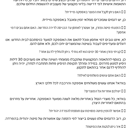
רוב הדגמים מיוצרים לפי הזמנה כך שניתן לבצע שינויים בסוגי הבדים, מידות ועוד
התאמות אישיות לפי דרישה בליווי מקצועי של מעצבינו להגשמת החלום שלכם.
האם ניתן לקבל את המוצר באספקה מיידית?
כן, יש דגמים שנמכרים ממלאי זמין ומוגבל באספקה מיידית.
הזמנתי מיטה ומזרן, אך אצטרך לאחסן עד הכניסה לדירה החדשה. האם אתם גובים דמי
אחסון?
לא, איננו גובים דמי אחסון ונוכל לתאם את האספקה למועד כניסתכם לבית החדש. אנו
דוגלים ומעדיפים לעבוד בשיטה שהמוצרים יחכו לכם, ולא אתם להם.
קניתי מזרן ואחרי 30 ימים הוא לא נוח לי. ניתן להחליף לדגם אחר?
כן. בנוסף להתאמה המקצועית שתקבלו ממומחי השינה שלנו אנו מעניקים 30 לילות
ניסיון למגוון מזרנים. במידה ומהלך תקופת הניסיון פחות תתחברו למזרן, יהיה ניתן
להחליף לדגם אחר בהתאם לתקנון.
האם אתם עושים משלוחים לאילת?
בוודאי! אנחנו עושים משלוחים אספקה והרכבה לכל חלקי הארץ.
יש לכם אחריות על המוצרים?
בוודאי, כל מוצרי הנמל באחריות מלאה לשנה ממועד האספקה. אחריות על מזרנים
בהתאם לאחריות היצרן.
אפשר להזמין מיטה מסוימת עם תוספת להפרדה יהודית?
כן, רוב הדגמים שלנו נעשים בייצור לפי הזמנה עם אפשרות של מיטה יהודית בהפרדה.
איך ניתן לנקות את המיטות?