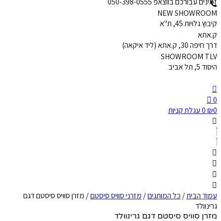
זמינים עבורכם בווצאפ 050-398-0555
NEW SHOWROOM
קיבוץ גלויות 45, ת"א
ק.אתא
דרך חיפה 30, ק.אתא (ליד איקאה)
SHOWROOM TLV
היסוד 5, תל אביב
0
0
₪
0
עגלת קניות
עמוד הבית
/
כל המותגים
/
מזרני סוויס סיסטם
/ מזרן סוויס סיסטם דגם
גרינוולד
מזרן סוויס סיסטם דגם גרינוולד