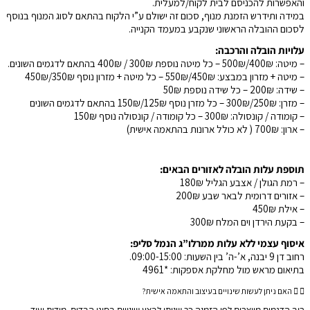
והאפשרות להכניסם לבית לקוח/למעלית.
במידה ותידרש הזמנת מנוף, סכום זה ישולם ע”י הלקוח בהתאם לסוג המנוף בנוסף
לסכום ההובלה הראשוני שנקבע במעמד הקנייה.
עלויות הובלה והרכבה:
– מיטה: 400₪/500₪ – כל מיטה נוספת 300₪ / 400₪ בהתאם לדגמים השונים.
– מיטה + מזרון במבצע: 450₪/550₪ – כל מיטה + מזרון נוסף 350₪/450₪
– שידה: 200₪ – כל שידה נוספת 50₪
– מזרן: 250₪/300₪ – כל מזרן נוסף 125₪/150₪ בהתאם לדגמים השונים
– קומודה / קונסולה: 300₪ – כל קומודה / קונסולה נוסף 150₪
– ארון: 700₪ ( לא כולל ארונות בהתאמה אישית)
תוספת עלות הובלה לאזורים הבאים:
– רמת הגולן / אצבע הגליל 180₪
– אזורים דרומית לבאר שבע 200₪
– אילת 450₪
– בקעת הירדן וים המלח 300₪
איסוף עצמי ללא עלות ממרלו”ג הנמל סליפ:
רחוב דן 9 יבנה, א’-ה’ בין השעות: 09:00-15:00.
בתיאום מראש מול מחלקת אספקות: *4961
האם ניתן לעשות שינויים בעיצוב והתאמה אישית?