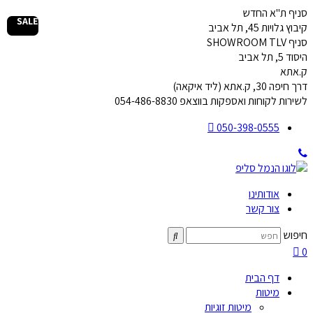
דלג
סניף ת"א החדש
SALE
לתוכן
קיבוץ גלויות 45, תל אביב
סניף SHOWROOM TLV
היסוד 5, תל אביב
ק.אתא
דרך חיפה 30, ק.אתא (ליד איקאה)
לשירות לקוחות ואספקות בווצאפ 054-486-8830
050-398-0555
אודותינו
צור קשר
חיפוש
0
דף הבית
מיטות
מיטות זוגיות