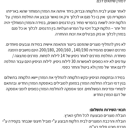
למזרן שיתאים לכם.
לאחר שנגיע לבית הלקוחה ונבדוק ביחד איתוה את המזרן המוחזר שהוא באריזתו
המקורית נקי ואין בו כל פגם או לכלוך ורק אז נאשר ונבצע את החלפת המזרן. על
הלקוח יהיה לשאת בהפרשי מחיר בין הדגמים השונים, במידה והמזרן המוחלף יהיה
זול יותר – הלקוח יקבל זיכוי על הפרש העלויות בין הדגמים. לכלוך או כל פגם
במזרן לכלוך או נזק מבטלים את זכות ההחזרה.
לא ניתן להחליף מוצרים שהוזמנו בייצור והתאמה אישית במידות וצבעים מיוחדים.
מזרנים השונים מהמידות 140/190 , 200/160 ,200/180 הינם נחשבים הזמנה
מיוחדת. החלפת מזרנים לאחר ניסיון של 14 לילות לפחות. מזרנים מתצוגה /
עודפים לא יהיו כפופים לאפשרות 30 לילות ניסיון. לילות הניסיון הינם עבור החלפה
לדגם אחר של מזרן ולא ביטול והחזר כספי.
במידה ובתקופת הניסיון יבקש הלקוחה להחליף את המזרן יישא הלקוחה בתשלום
בגין דמי הובלה החלפת המזרן במזומן למובילים באספקת המזרן החדש. ובהתאם
למחירי ומדיניות המשלוחים. זמני אספקה להחלפת המזרן כפופים לזמני אספקה
של דגם המזרן החדש.
תנאי השירות ותשלום:
הובלת מוצרים מבוצעת לכל חלקי הארץ.
הובלת והרכבת המוצרים לבית הלקוח תבוצע ע”י מוביל חיצוני שנבחר בקפידה ע”י
חברת פורט סליפ בע"מ.