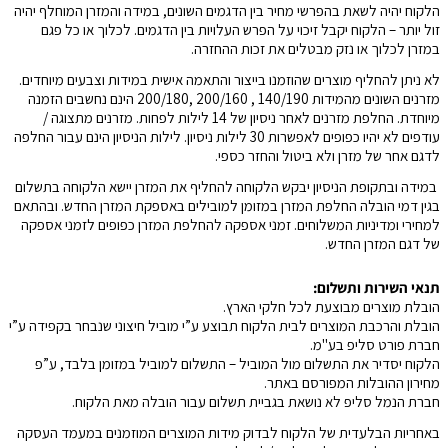
הלקוח יהיה לשאת בהפרשי מחיר בין הדגמים השונים, במידה והמזרן המוחלף יהיה
זול יותר – הלקוח יקבל זיכוי על הפרש העלויות בין הדגמים. לכלוך או כל פגם
במזרן לכלוך או נזק מבטלים את זכות ההחזרה.
לא ניתן להחליף מוצרים שהוזמנו בייצור והתאמה אישית במידות וצבעים מיוחדים.
מזרנים השונים מהמידות 140/190 , 200/160 ,200/180 הינם נחשבים הזמנה
מיוחדת. החלפת מזרנים לאחר ניסיון של 14 לילות לפחות. מזרנים מתצוגה /
עודפים לא יהיו כפופים לאפשרות 30 לילות ניסיון. לילות הניסיון הינם עבור החלפה
לדגם אחר של מזרן ולא ביטול והחזר כספי.
במידה ובתקופת הניסיון יבקש הלקוחה להחליף את המזרן יישא הלקוחה בתשלום
בגין דמי הובלה החלפת המזרן במזומן למובילים באספקת המזרן החדש. ובהתאם
למחירי ומדיניות המשלוחים. זמני אספקה להחלפת המזרן כפופים לזמני אספקה
של דגם המזרן החדש.
תנאי השירות ותשלום:
הובלת מוצרים מבוצעת לכל חלקי הארץ.
הובלת והרכבת המוצרים לבית הלקוח תבוצע ע”י מוביל חיצוני שנבחר בקפידה ע”י
חברת פורט סליפ בע"מ.
הלקוח יסדיר את התשלום מול המוביל – התשלום למוביל במזומן בלבד, ע”פ
מחירון ההובלות המפורסם באתר.
חברת הנמל סליפ לא נושאת בגביית תשלום עבור הובלה מאת הלקוח.
באחריות הבלעדית של הלקוח לבדוק מידות המוצרים המוזמנים במעמד העסקה