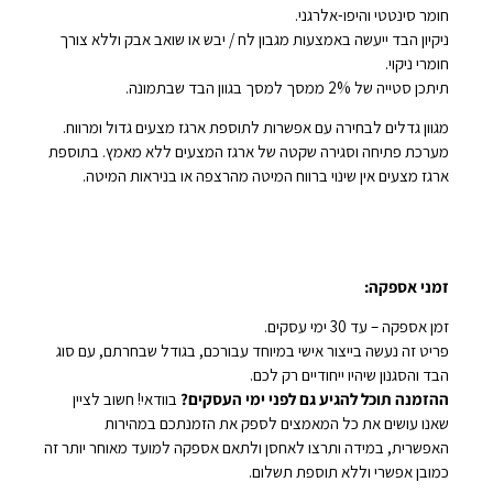
חומר סינטטי והיפו-אלרגני.
ניקיון הבד ייעשה באמצעות מגבון לח / יבש או שואב אבק וללא צורך
חומרי ניקוי.
תיתכן סטייה של 2% ממסך למסך בגוון הבד שבתמונה.
מגוון גדלים לבחירה עם אפשרות לתוספת ארגז מצעים גדול ומרווח.
מערכת פתיחה וסגירה שקטה של ארגז המצעים ללא מאמץ. בתוספת
ארגז מצעים אין שינוי ברווח המיטה מהרצפה או בניראות המיטה.
זמני אספקה:
זמן אספקה – עד 30 ימי עסקים.
פריט זה נעשה בייצור אישי במיוחד עבורכם, בגודל שבחרתם, עם סוג
הבד והסגנון שיהיו ייחודיים רק לכם.
ההזמנה תוכל להגיע גם לפני ימי העסקים?
בוודאי! חשוב לציין
שאנו עושים את כל המאמצים לספק את הזמנתכם במהירות
האפשרית, במידה ותרצו לאחסן ולתאם אספקה למועד מאוחר יותר זה
כמובן אפשרי וללא תוספת תשלום.