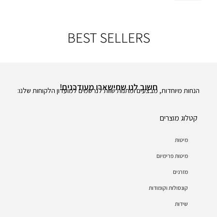
BEST SELLERS
חשוב לנו שתישארו מעודכנים!
הנחות מיוחדות, מבצעים ומתנות שוות לנרשמים למועדון הלקוחות שלנו:
קטלוג מוצרים
מיטות
מיטות פרימיום
מזרנים
קונסולות וקומודות
שידות