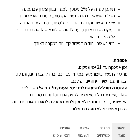
תיתכן סטייה של 2% ממסך למסך בגוון הארון שבתמונה.
הדלת השמאלית הינה תמיד הקדמית, הימנית היא אחורית.
יש לוודא שהתקרה גבוהה ב-5 ס”מ יותר מגובה ארון ההזזה.
במקרה שבו הארון מיועד לנישה יש לוודא שהנישה רחבה ב-5
ס”מ מרוחב הארון.
בנוי בשיטה ייחודית לפירוק קל ונוח במקרה הצורך.
אספקה:
זמן אספקה עד 21 ימי עסקים.
פריט זה נעשה בייצור אישי במיוחד עבורכם, בגודל שבחרתם, עם סוג
הבד והסגנון שיהיו ייחודיים רק לכם.
ההזמנה תוכל להגיע גם לפני ימי העסקים?
בוודאי! חשוב לציין
שאנו עושים את כל המאמצים לספק את הזמנתכם במהירות
האפשרית, במידה ותרצו לאחסן ולתאם אספקה למועד מאוחר יותר זה
כמובן אפשרי וללא תוספת תשלום.
תיאור
מדיניות
שאלות
אחריות
מוצר
משלוחים
ותשובות
ותנאי שימוש