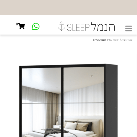
NEW
SHOWROOM
0
קיבוץ גלויות
45, ת"א
עמוד הבית
/
ארונות
/ ארון דגם SHOAM