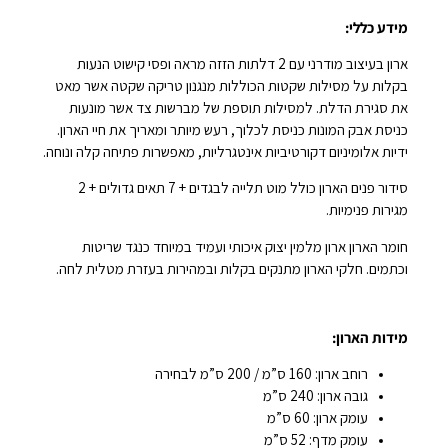
מידע כללי:
ארון בעיצוב מודרני עם 2 דלתות הזזה מראה ופסי קישוט הנעות
בקלות על מסילות שקטות הכוללות מנגנון טריקה שקטה אשר מאט
את סגירת הדלת. למסילות תוספת של מברשות צד אשר מונעות
כניסת אבק המונות כניסת לכלוך, רעש מיותר ומאריך את חיי הארון.
ידיות אלומיניום דקורטיביות אינטגרליות, מאפשרות פתיחה קלה ונוחה.
סידור פנים הארון כולל מוט תלייה לבגדים + 7 תאים גדולים + 2
מגירות פנימיות.
חומר הארון ארון מלמין יצוק איכותי ועמיד במיוחד כנגד שריטות
וכתמים. חלקי הארון מתנקים בקלות ובמהירות בעזרת מטלית לחה.
מידות הארון:
רוחב ארון: 160 ס”מ / 200 ס”מ לבחירה
גובה ארון: 240 ס”מ
עומק ארון: 60 ס”מ
עומק מדף: 52 ס”מ