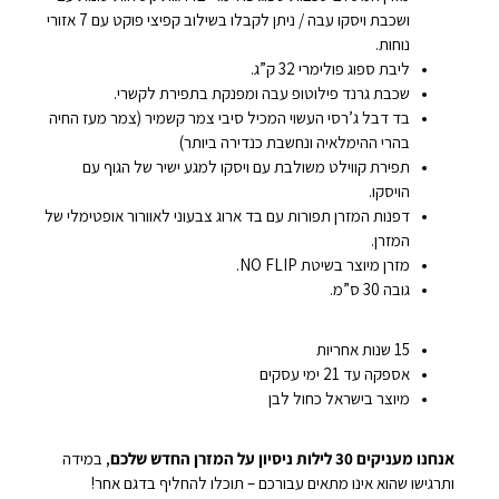
ושכבת ויסקו עבה / ניתן לקבלו בשילוב קפיצי פוקט עם 7 אזורי
נוחות.
ליבת ספוג פולימרי 32 ק”ג.
שכבת גרנד פילוטופ עבה ומפנקת בתפירת לקשרי.
בד דבל ג’רסי העשוי המכיל סיבי צמר קשמיר (צמר מעז החיה
בהרי ההימלאיה ונחשבת כנדירה ביותר)
תפירת קווילט משולבת עם ויסקו למגע ישיר של הגוף עם
הויסקו.
דפנות המזרן תפורות עם בד ארוג צבעוני לאוורור אופטימלי של
המזרן.
מזרן מיוצר בשיטת NO FLIP.
גובה 30 ס”מ.
15 שנות אחריות
אספקה עד 21 ימי עסקים
מיוצר בישראל כחול לבן
אנחנו מעניקים 30 לילות ניסיון על המזרן החדש שלכם
, במידה
ותרגישו שהוא אינו מתאים עבורכם – תוכלו להחליף בדגם אחר!