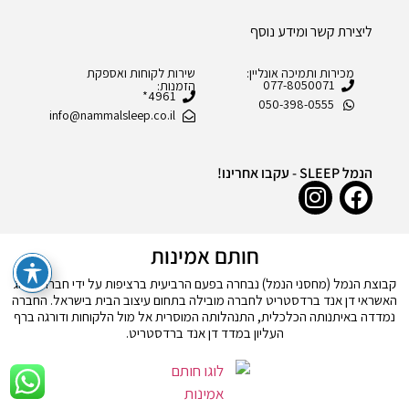
ליצירת קשר ומידע נוסף
מכירות ותמיכה אונליין:
שירות לקוחות ואספקת
077-8050071
הזמנות:
4961*
050-398-0555
info@nammalsleep.co.il
הנמל SLEEP - עקבו אחרינו!
חותם אמינות
קבוצת הנמל (מחסני הנמל) נבחרה בפעם הרביעית ברציפות על ידי חברת דירוג
האשראי דן אנד ברדסטריט לחברה מובילה בתחום עיצוב הבית בישראל. החברה
נמדדה באיתנותה הכלכלית, התנהלותה המוסרית אל מול הלקוחות ודורגה ברף
העליון במדד דן אנד ברדסטריט.