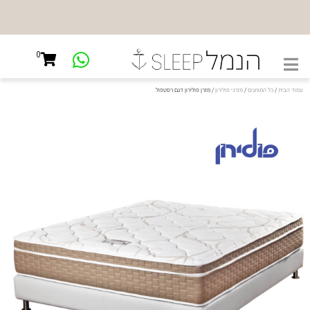
NEW
SHOWROOM
0
קיבוץ גלויות
45, ת"א
עמוד הבית
/
כל המותגים
/
מזרני פולירון
/ מזרן פולירון דגם רסטפול