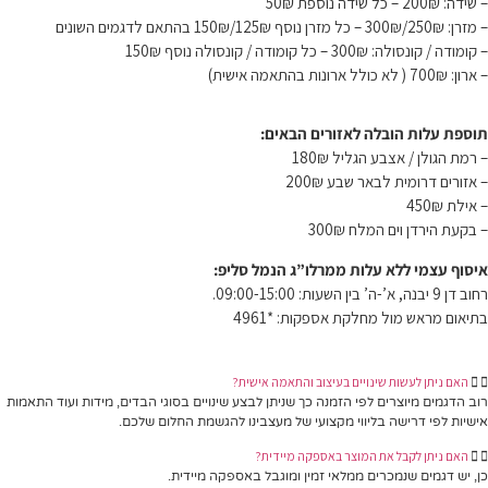
– שידה: 200₪ – כל שידה נוספת 50₪
– מזרן: 250₪/300₪ – כל מזרן נוסף 125₪/150₪ בהתאם לדגמים השונים
– קומודה / קונסולה: 300₪ – כל קומודה / קונסולה נוסף 150₪
– ארון: 700₪ ( לא כולל ארונות בהתאמה אישית)
תוספת עלות הובלה לאזורים הבאים:
– רמת הגולן / אצבע הגליל 180₪
– אזורים דרומית לבאר שבע 200₪
– אילת 450₪
– בקעת הירדן וים המלח 300₪
איסוף עצמי ללא עלות ממרלו”ג הנמל סליפ:
רחוב דן 9 יבנה, א’-ה’ בין השעות: 09:00-15:00.
בתיאום מראש מול מחלקת אספקות: *4961
האם ניתן לעשות שינויים בעיצוב והתאמה אישית?
רוב הדגמים מיוצרים לפי הזמנה כך שניתן לבצע שינויים בסוגי הבדים, מידות ועוד התאמות
אישיות לפי דרישה בליווי מקצועי של מעצבינו להגשמת החלום שלכם.
האם ניתן לקבל את המוצר באספקה מיידית?
כן, יש דגמים שנמכרים ממלאי זמין ומוגבל באספקה מיידית.