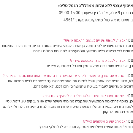
איסוף עצמי ללא עלות ממרלו”ג הנמל סליפ:
רחוב דן 9 יבנה, א’-ה’ בין השעות: 09:00-15:00.
בתיאום מראש מול מחלקת אספקות: *4961
האם ניתן לעשות שינויים בעיצוב והתאמה אישית?
רוב הדגמים מיוצרים לפי הזמנה כך שניתן לבצע שינויים בסוגי הבדים, מידות ועוד התאמות
אישיות לפי דרישה בליווי מקצועי של מעצבינו להגשמת החלום שלכם.
האם ניתן לקבל את המוצר באספקה מיידית?
כן, יש דגמים שנמכרים ממלאי זמין ומוגבל באספקה מיידית.
הזמנתי מיטה ומזרן, אך אצטרך לאחסן עד הכניסה לדירה החדשה. האם אתם גובים דמי אחסון?
לא, איננו גובים דמי אחסון ונוכל לתאם את האספקה למועד כניסתכם לבית החדש. אנו
דוגלים ומעדיפים לעבוד בשיטה שהמוצרים יחכו לכם, ולא אתם להם.
קניתי מזרן ואחרי 30 ימים הוא לא נוח לי. ניתן להחליף לדגם אחר?
כן. בנוסף להתאמה המקצועית שתקבלו ממומחי השינה שלנו אנו מעניקים 30 לילות ניסיון
למגוון מזרנים. במידה ומהלך תקופת הניסיון פחות תתחברו למזרן, יהיה ניתן להחליף לדגם
אחר בהתאם לתקנון.
האם אתם עושים משלוחים לאילת?
בוודאי! אנחנו עושים משלוחים אספקה והרכבה לכל חלקי הארץ.