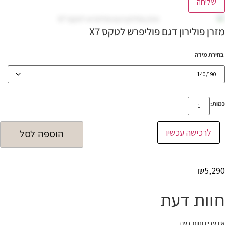
שליחה
מזרן פולירון דגם פוליפרש לטקס X7
בחירת מידה
כמות
כמות:
של
מזרן
פולירון
לרכישה עכשיו
דגם
הוספה לסל
פוליפרש
לטקס
X7
₪
5,290
חוות דעת
אין עדיין חוות דעת.