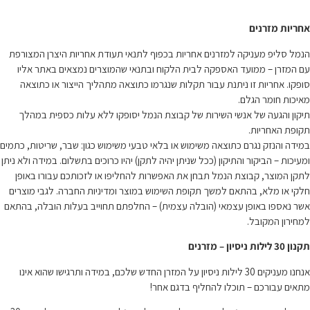
אחריות מזרנים
הנמל סליפ מעניקה למזרנים אחריות בכפוף לתנאי תעודת אחריות היצרן המצורפת
עם המזרן – ממועד האספקה לבית הלקוח ובתנאי שהמוצרים נמצאים באתר אליו
סופקו. אחריות זו ניתנת עבור תקלות שנגרמו כתוצאה מתהליך הייצור או כתוצאה
מאיכות חומר הגלם.
תיקון והגעה של אנשי השירות של קבוצת הנמל יסופקו ללא עלות כספית במהלך
תקופת האחריות.
במידה והנזק נגרם כתוצאה משימוש או בלאי טבעי משימוש כגון: שבר, שריטות, כתמים
ומעיכות – הביקור והתיקון (ככל שניתן יהיה לתקן) יהיו כרוכים בתשלום. במידה ולא ניתן
לתקן המוצר, קבוצת הנמל תבחן את האפשרות להחליפו או לזכותכם עבורו באופן
חלקי או מלא, בהתאם למשך תקופת השימוש במוצר ומדיניות החברה. לגבי מוצרים
אשר נאספו באופן עצמאי (הובלה עצמית) – החלפתם תחוייב בעלות הובלה, בהתאם
למחירון המקובל.
תקנון 30 לילות ניסיון – מזרנים
אנחנו מעניקים 30 לילות ניסיון על המזרן החדש שלכם, במידה ותרגישו שהוא אינו
מתאים עבורכם – תוכלו להחליף בדגם אחר!