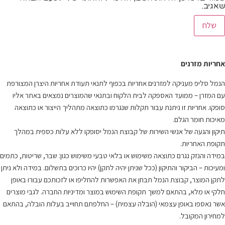
שאגיב.
אחריות מזרנים
הנמל סליפ מעניקה למזרנים אחריות בכפוף לתנאי תעודת אחריות היצרן המצורפת
עם המזרן – ממועד האספקה לבית הלקוח ובתנאי שהמוצרים נמצאים באתר אליו
סופקו. אחריות זו ניתנת עבור תקלות שנגרמו כתוצאה מתהליך הייצור או כתוצאה
מאיכות חומר הגלם.
תיקון והגעה של אנשי השירות של קבוצת הנמל יסופקו ללא עלות כספית במהלך
תקופת האחריות.
במידה והנזק נגרם כתוצאה משימוש או בלאי טבעי משימוש כגון: שבר, שריטות, כתמים
ומעיכות – הביקור והתיקון (ככל שניתן יהיה לתקן) יהיו כרוכים בתשלום. במידה ולא ניתן
לתקן המוצר, קבוצת הנמל תבחן את האפשרות להחליפו או לזכותכם עבורו באופן
חלקי או מלא, בהתאם למשך תקופת השימוש במוצר ומדיניות החברה. לגבי מוצרים
אשר נאספו באופן עצמאי (הובלה עצמית) – החלפתם תחוייב בעלות הובלה, בהתאם
למחירון המקובל.