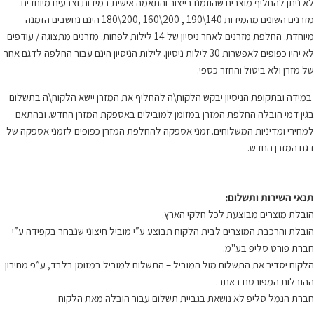
לא ניתן להחליף מוצרים שהוזמנו בייצור והתאמה אישית במידות וצבעים מיוחדים.
מזרנים השונים מהמידות 140\190 , 200\160 ,200\180 הינם נחשבים הזמנה
מיוחדת. החלפת מזרנים לאחר ניסיון של 14 לילות לפחות. מזרנים מתצוגה / עודפים
לא יהיו כפופים לאפשרות 30 לילות ניסיון. לילות הניסיון הינם עבור החלפה לדגם אחר
של מזרן ולא ביטול והחזר כספי.
במידה ובתקופת הניסיון יבקש הלקוח\ה להחליף את המזרן יישא הלקוח\ה בתשלום
בגין דמי הובלה החלפת המזרן במזומן למובילים באספקת המזרן החדש. ובהתאם
למחירי ומדיניות המשלוחים. זמני אספקה להחלפת המזרן כפופים לזמני אספקה של
דגם המזרן החדש.
תנאי השירות ותשלום:
הובלת מוצרים מבוצעת לכל חלקי הארץ.
הובלת והרכבת המוצרים לבית הלקוח תבוצע ע”י מוביל חיצוני שנבחר בקפידה ע”י
חברת פורט סליפ בע"מ.
הלקוח יסדיר את התשלום מול המוביל – התשלום למוביל במזומן בלבד, ע”פ מחירון
ההובלות המפורסם באתר.
חברת הנמל סליפ לא נושאת בגביית תשלום עבור הובלה מאת הלקוח.