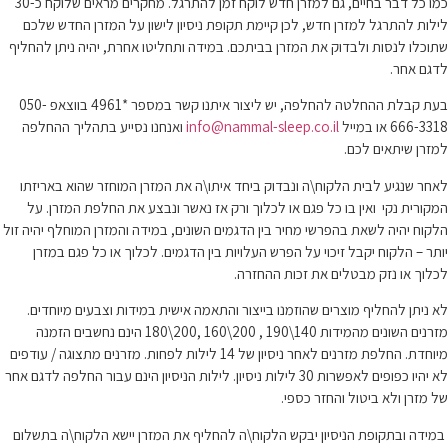
כמו כל דבר בחיים, גם למזרן חדש לוקח זמן להתרגל. מחקרים מראים שלוקח כ-30
לילות להתרגל למזרן חדש, לכן קיימת תקופת ניסיון לישון על המזרן החדש שלכם
שתוכלו לנסות ולבדוק את המזרן בביתכם. במידה ותחליטו אחרת, יהיה ניתן להחליף
לדגם אחר.
בעת קבלת ההחלטה להחלפה, יש ליצור איתנו קשר במספר *4961 בווצאפ 050-
666-3318 או במייל
info@nammal-sleep.co.il
ואנחנו נסייע בתהליך ההחלפה
למזרן שיתאים לכם.
לאחר שנגיע לבית הלקוח\ה ונבדוק ביחד איתו\ה את המזרן המוחזר שהוא באריזתו
המקורית נקי ואין בו כל פגם או לכלוך ורק אז נאשר ונבצע את החלפת המזרן. על
הלקוח יהיה לשאת בהפרשי מחיר בין הדגמים השונים, במידה והמזרן המוחלף יהיה זול
יותר – הלקוח יקבל זיכוי על הפרש העלויות בין הדגמים. לכלוך או כל פגם במזרן
לכלוך או נזק מבטלים את זכות ההחזרה.
לא ניתן להחליף מוצרים שהוזמנו בייצור והתאמה אישית במידות וצבעים מיוחדים.
מזרנים השונים מהמידות 140\190 , 200\160 ,200\180 הינם נחשבים הזמנה
מיוחדת. החלפת מזרנים לאחר ניסיון של 14 לילות לפחות. מזרנים מתצוגה / עודפים
לא יהיו כפופים לאפשרות 30 לילות ניסיון. לילות הניסיון הינם עבור החלפה לדגם אחר
של מזרן ולא ביטול והחזר כספי.
במידה ובתקופת הניסיון יבקש הלקוח\ה להחליף את המזרן יישא הלקוח\ה בתשלום