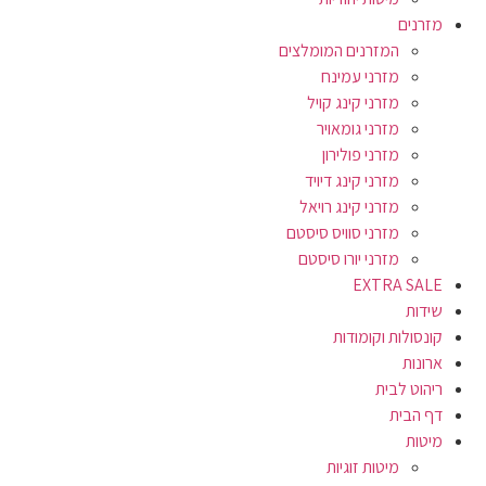
מזרנים
המזרנים המומלצים
מזרני עמינח
מזרני קינג קויל
מזרני גומאויר
מזרני פולירון
מזרני קינג דיויד
מזרני קינג רויאל
מזרני סוויס סיסטם
מזרני יורו סיסטם
EXTRA SALE
שידות
קונסולות וקומודות
ארונות
ריהוט לבית
דף הבית
מיטות
מיטות זוגיות