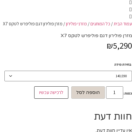
עמוד הבית
/
כל המותגים
/
מזרני פולירון
/ מזרן פולירון דגם פוליפרש לטקס X7
מזרן פולירון דגם פוליפרש לטקס X7
₪
5,290
בחירת מידה
כמות
לרכישה עכשיו
הוספה לסל
של
כמות:
מזרן
פולירון
דגם
פוליפרש
חוות דעת
לטקס
X7
אין עדיין חוות דעת.