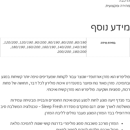
הרכבה
מהירה ומקצועית.
מידע נוסף
בחירת מידה
80/190, 80/200, 90/190, 90/200, 120/190, 120/200,
140/190, 140/200, 160/190, 160/200, 180/190,
180/200, 200/200
פוליפרש הוא מזרן אורתופדי שנוצר עבור לקוחות שמעדיפים טיפה יותר קשיחות במגע
ובתמיכה. מזרן מאוד נוח ומיוצר בסטנדרט איכות פולירון לכל דבר, תחושה של פחות
רכות, ספוגיות ושקיעה. פוליפרש הוא מזרן קשיח ואיכותי.
בד מנדף זיעה מונע לחות למגע נעים ואיכות החומרים והבנייה מבטיחה עמידות
מושלמת לאורך שנים. דגם מתקדם מסדרת Sleep Fresh – טכנולוגיה המשלבת סיב
הידרופילי בבד המזרן המונע מעבר נוזלים לליבת המזרן.
המזרן מורכב משכבות ספוג פולימרי בדרגות קושי שונות לתמיכה מלאה
מכיל שכבת פלקסי לטקס לפיזור לחצים