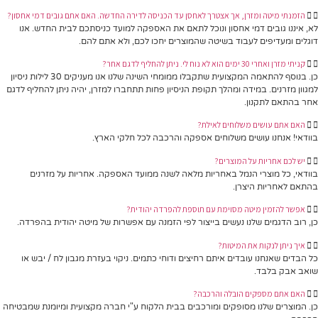
הזמנתי מיטה ומזרן, אך אצטרך לאחסן עד הכניסה לדירה החדשה. האם אתם גובים דמי אחסון?
לא, איננו גובים דמי אחסון ונוכל לתאם את האספקה למועד כניסתכם לבית החדש. אנו
דוגלים ומעדיפים לעבוד בשיטה שהמוצרים יחכו לכם, ולא אתם להם.
קניתי מזרן ואחרי 30 ימים הוא לא נוח לי. ניתן להחליף לדגם אחר?
כן. בנוסף להתאמה המקצועית שתקבלו ממומחי השינה שלנו אנו מעניקים 30 לילות ניסיון
למגוון מזרנים. במידה ומהלך תקופת הניסיון פחות תתחברו למזרן, יהיה ניתן להחליף לדגם
אחר בהתאם לתקנון.
האם אתם עושים משלוחים לאילת?
בוודאי! אנחנו עושים משלוחים אספקה והרכבה לכל חלקי הארץ.
יש לכם אחריות על המוצרים?
בוודאי, כל מוצרי הנמל באחריות מלאה לשנה ממועד האספקה. אחריות על מזרנים
בהתאם לאחריות היצרן.
אפשר להזמין מיטה מסוימת עם תוספת להפרדה יהודית?
כן, רוב הדגמים שלנו נעשים בייצור לפי הזמנה עם אפשרות של מיטה יהודית בהפרדה.
איך ניתן לנקות את המיטות?
כל הבדים שאנחנו עובדים איתם רחיצים ודוחי כתמים. ניקוי בעזרת מגבון לח / יבש או
שואב אבק בלבד.
האם אתם מספקים הובלה והרכבה?
כן. המוצרים שלנו מסופקים ומורכבים בבית הלקוח ע"י חברה מקצועית ומיומנת שמבטיחה