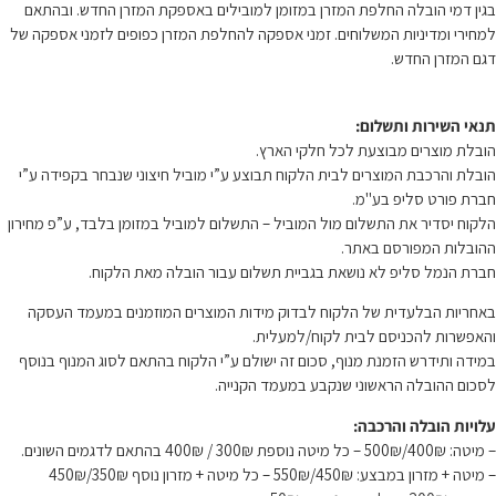
בגין דמי הובלה החלפת המזרן במזומן למובילים באספקת המזרן החדש. ובהתאם
למחירי ומדיניות המשלוחים. זמני אספקה להחלפת המזרן כפופים לזמני אספקה של
דגם המזרן החדש.
תנאי השירות ותשלום:
הובלת מוצרים מבוצעת לכל חלקי הארץ.
הובלת והרכבת המוצרים לבית הלקוח תבוצע ע”י מוביל חיצוני שנבחר בקפידה ע”י
חברת פורט סליפ בע"מ.
הלקוח יסדיר את התשלום מול המוביל – התשלום למוביל במזומן בלבד, ע”פ מחירון
ההובלות המפורסם באתר.
חברת הנמל סליפ לא נושאת בגביית תשלום עבור הובלה מאת הלקוח.
באחריות הבלעדית של הלקוח לבדוק מידות המוצרים המוזמנים במעמד העסקה
והאפשרות להכניסם לבית לקוח/למעלית.
במידה ותידרש הזמנת מנוף, סכום זה ישולם ע”י הלקוח בהתאם לסוג המנוף בנוסף
לסכום ההובלה הראשוני שנקבע במעמד הקנייה.
עלויות הובלה והרכבה:
– מיטה: 400₪/500₪ – כל מיטה נוספת 300₪ / 400₪ בהתאם לדגמים השונים.
– מיטה + מזרון במבצע: 450₪/550₪ – כל מיטה + מזרון נוסף 350₪/450₪