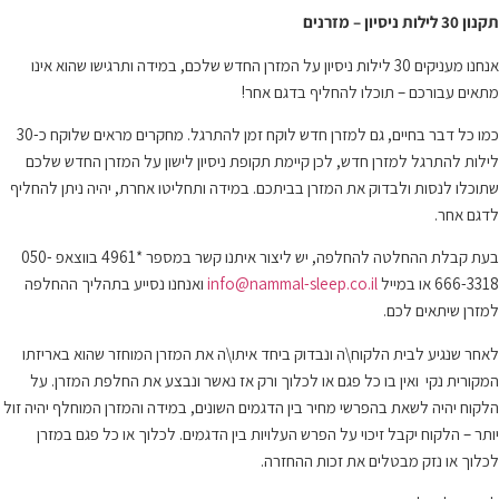
תקנון 30 לילות ניסיון – מזרנים
אנחנו מעניקים 30 לילות ניסיון על המזרן החדש שלכם, במידה ותרגישו שהוא אינו
מתאים עבורכם – תוכלו להחליף בדגם אחר!
כמו כל דבר בחיים, גם למזרן חדש לוקח זמן להתרגל. מחקרים מראים שלוקח כ-30
לילות להתרגל למזרן חדש, לכן קיימת תקופת ניסיון לישון על המזרן החדש שלכם
שתוכלו לנסות ולבדוק את המזרן בביתכם. במידה ותחליטו אחרת, יהיה ניתן להחליף
לדגם אחר.
בעת קבלת ההחלטה להחלפה, יש ליצור איתנו קשר במספר *4961 בווצאפ 050-
666-3318 או במייל
info@nammal-sleep.co.il
ואנחנו נסייע בתהליך ההחלפה
למזרן שיתאים לכם.
לאחר שנגיע לבית הלקוח\ה ונבדוק ביחד איתו\ה את המזרן המוחזר שהוא באריזתו
המקורית נקי ואין בו כל פגם או לכלוך ורק אז נאשר ונבצע את החלפת המזרן. על
הלקוח יהיה לשאת בהפרשי מחיר בין הדגמים השונים, במידה והמזרן המוחלף יהיה זול
יותר – הלקוח יקבל זיכוי על הפרש העלויות בין הדגמים. לכלוך או כל פגם במזרן
לכלוך או נזק מבטלים את זכות ההחזרה.