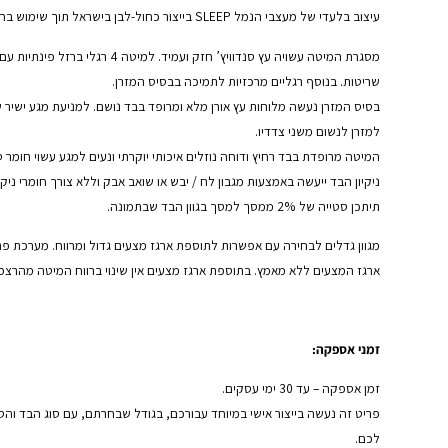
עיצוב בלעדי של מעצבי הנמל SLEEP בייצור כחול-לבן בישראל תוך שימוש בחומרים האיכותיים ביותר.
מסגרת המיטה עשויה עץ סנדוויץ’ חזק ועמיד. למ
שריטות. בנוסף רגליים מרכזיות לתמיכה בבסיס המזרן.
בסיס המזרן נעשה מלוחות עץ אורן מלא ומרופד בבד נושם. למניעת מגע ישיר 
למזרן לנשום משני צדדיו.
המיטה מרופדת בבד רחיץ ודוחה נוזלים איכותי יוקרתי ונעים למגע עשוי חומר סי
ניקיון הבד ייעשה באמצעות מגבון לח / יבש או שואב אבק וללא צורך חומרי ניקוי
תיתכן סטייה של 2% ממסך למסך בגוון הבד שבתמונה.
מגוון גדלים לבחירה עם אפשרות לתוספת ארגז מצעים גדול ומרווח. מערכת 
ארגז המצעים ללא מאמץ. בתוספת ארגז מצעים אין שינוי ברווח המיטה מהרצפה
זמני אספקה:
זמן אספקה – עד 30 ימי עסקים.
פריט זה נעשה בייצור אישי במיוחד עבורכם, בגודל שבחרתם, עם סוג הבד והסגנו
לכם.