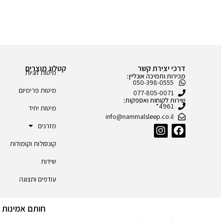
דרכי יצירת קשר
קטלוג מוצרים
מיטות זוגיות
מכירות ותמיכה אונליין:
050-398-0555
מיטות פרימיום
077-805-0071
שירות לקוחות ואספקות:
4961*
מיטות יחיד
info@nammalsleep.co.il
מזרנים
קונסולות וקומודות
שידות
עודפים ותצוגה
חותם אמינות