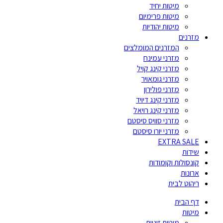
מיטות יחיד
מיטות פרימיום
מיטות יהודיות
מזרנים
המזרנים המומלצים
מזרני עמינח
מזרני קינג קויל
מזרני גומאויר
מזרני פולירון
מזרני קינג דיויד
מזרני קינג רויאל
מזרני סוויס סיסטם
מזרני יורו סיסטם
EXTRA SALE
שידות
קונסולות וקומודות
ארונות
ריהוט לבית
דף הבית
מיטות
מיטות זוגיות