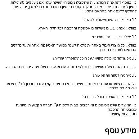
כן. בנוסף להתאמה המקצועית שתקבלו ממומחי השינה שלנו אנו מעניקים 30 לילות
ניסיון למגוון מזרנים. במידה ומהלך תקופת הניסיון פחות תתחברו למזרן, יהיה ניתן
להחליף לדגם אחר בהתאם לתקנון.
האם אתם עושים משלוחים לאילת?
בוודאי! אנחנו עושים משלוחים אספקה והרכבה לכל חלקי הארץ.
יש לכם אחריות על המוצרים?
בוודאי, כל מוצרי הנמל באחריות מלאה לשנה ממועד האספקה. אחריות על מזרנים
בהתאם לאחריות היצרן.
אפשר להזמין מיטה מסוימת עם תוספת להפרדה יהודית?
כן, רוב הדגמים שלנו נעשים בייצור לפי הזמנה עם אפשרות של מיטה יהודית בהפרדה.
איך ניתן לנקות את המיטות?
כל הבדים שאנחנו עובדים איתם רחיצים ודוחי כתמים. ניקוי בעזרת מגבון לח / יבש או
שואב אבק בלבד.
האם אתם מספקים הובלה והרכבה?
כן. המוצרים שלנו מסופקים ומורכבים בבית הלקוח ע"י חברה מקצועית ומיומנת
שמבטיחה הרכבה
מהירה ומקצועית.
מידע נוסף