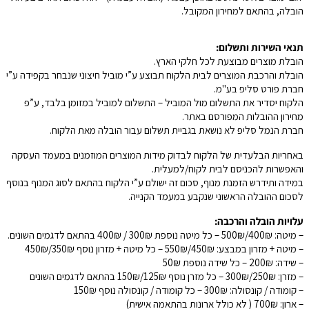
הובלה, בהתאם למחירון המקובל.
תנאי השירות ותשלום:
הובלת מוצרים מבוצעת לכל חלקי הארץ.
הובלת והרכבת המוצרים לבית הלקוח תבוצע ע”י מוביל חיצוני שנבחר בקפידה ע”י
חברת פורט סליפ בע"מ.
הלקוח יסדיר את התשלום מול המוביל – התשלום למוביל במזומן בלבד, ע”פ
מחירון ההובלות המפורסם באתר.
חברת הנמל סליפ לא נושאת בגביית תשלום עבור הובלה מאת הלקוח.
באחריות הבלעדית של הלקוח לבדוק מידות המוצרים המוזמנים במעמד העסקה
והאפשרות להכניסם לבית לקוח/למעלית.
במידה ותידרש הזמנת מנוף, סכום זה ישולם ע”י הלקוח בהתאם לסוג המנוף בנוסף
לסכום ההובלה הראשוני שנקבע במעמד הקנייה.
עלויות הובלה והרכבה:
– מיטה: 400₪/500₪ – כל מיטה נוספת 300₪ / 400₪ בהתאם לדגמים השונים.
– מיטה + מזרון במבצע: 450₪/550₪ – כל מיטה + מזרון נוסף 350₪/450₪
– שידה: 200₪ – כל שידה נוספת 50₪
– מזרן: 250₪/300₪ – כל מזרן נוסף 125₪/150₪ בהתאם לדגמים השונים
– קומודה / קונסולה: 300₪ – כל קומודה / קונסולה נוסף 150₪
– ארון: 700₪ ( לא כולל ארונות בהתאמה אישית)