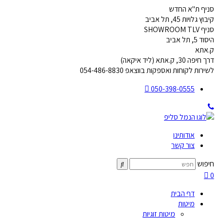
דלג
סניף ת"א החדש
לתוכן
קיבוץ גלויות 45, תל אביב
סניף SHOWROOM TLV
היסוד 5, תל אביב
ק.אתא
דרך חיפה 30, ק.אתא (ליד איקאה)
לשירות לקוחות ואספקות בווצאפ 054-486-8830
050-398-0555
אודותינו
צור קשר
חיפוש
0
דף הבית
מיטות
מיטות זוגיות