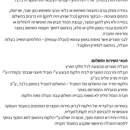
במידה והנזק נגרם כתוצאה משימוש או בלאי טבעי משימוש כגון: שבר, שריטות,
כתמים ומעיכות – הביקור והתיקון (ככל שניתן יהיה לתקן) יהיו כרוכים בתשלום.
במידה ולא ניתן לתקן המוצר, קבוצת הנמל תבחן את האפשרות להחליפו או
לזכותכם עבורו באופן חלקי או מלא, בהתאם למשך תקופת השימוש במוצר
ומדיניות החברה.
לגבי מוצרים אשר נאספו באופן עצמאי (הובלה עצמית) – החלפתם תחוייב בעלות
הובלה, בהתאם למחירון המקובל.
תנאי השירות ותשלום:
הובלת מוצרים מבוצעת לכל חלקי הארץ.
הובלת והרכבת המוצרים לבית הלקוח תבוצע ע”י מוביל חיצוני שנבחר בקפידה ע”י
חברת פורט סליפ בע"מ.
הלקוח יסדיר את התשלום מול המוביל – התשלום למוביל במזומן בלבד, ע”פ
מחירון ההובלות המפורסם באתר.
חברת הנמל סליפ לא נושאת בגביית תשלום עבור הובלה מאת הלקוח.
באחריות הבלעדית של הלקוח לבדוק מידות המוצרים המוזמנים במעמד העסקה
והאפשרות להכניסם לבית לקוח/למעלית.
במידה ותידרש הזמנת מנוף, סכום זה ישולם ע”י הלקוח בהתאם לסוג המנוף בנוסף
לסכום ההובלה הראשוני שנקבע במעמד הקנייה.