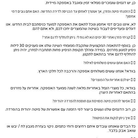
כן, יש דגמים שנמכרים ממלאי זמין ומוגבל באספקה מיידית.
הזמנתי מיטה ומזרן, אך אצטרך לאחסן עד הכניסה לדירה החדשה. האם אתם גובים דמי
אחסון?
לא, איננו גובים דמי אחסון ונוכל לתאם את האספקה למועד כניסתכם לבית החדש. אנו
דוגלים ומעדיפים לעבוד בשיטה שהמוצרים יחכו לכם, ולא אתם להם.
קניתי מזרן ואחרי 30 ימים הוא לא נוח לי. ניתן להחליף לדגם אחר?
כן. בנוסף להתאמה המקצועית שתקבלו ממומחי השינה שלנו אנו מעניקים 30 לילות
ניסיון למגוון מזרנים. במידה ומהלך תקופת הניסיון פחות תתחברו למזרן, יהיה ניתן
להחליף לדגם אחר בהתאם לתקנון.
האם אתם עושים משלוחים לאילת?
בוודאי! אנחנו עושים משלוחים אספקה והרכבה לכל חלקי הארץ.
יש לכם אחריות על המוצרים?
בוודאי, כל מוצרי הנמל באחריות מלאה לשנה ממועד האספקה. אחריות על מזרנים
בהתאם לאחריות היצרן.
אפשר להזמין מיטה מסוימת עם תוספת להפרדה יהודית?
כן, רוב הדגמים שלנו נעשים בייצור לפי הזמנה עם אפשרות של מיטה יהודית בהפרדה.
איך ניתן לנקות את המיטות?
כל הבדים שאנחנו עובדים איתם רחיצים ודוחי כתמים. ניקוי בעזרת מגבון לח / יבש או
שואב אבק בלבד.