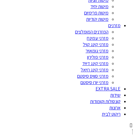
מיטות זוגיות
מיטות יחיד
מיטות פרימיום
מיטות יהודיות
מזרנים
המזרנים המומלצים
מזרני עמינח
מזרני קינג קויל
מזרני גומאויר
מזרני פולירון
מזרני קינג דיויד
מזרני קינג רויאל
מזרני סוויס סיסטם
מזרני יורו סיסטם
EXTRA SALE
שידות
קונסולות וקומודות
ארונות
ריהוט לבית