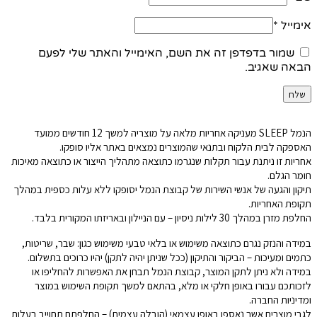
אימייל
*
שמור בדפדפן זה את השם, האימייל והאתר שלי לפעם
הבאה שאגיב.
הנמל SLEEP מעניקה אחריות מלאה על מוצריה למשך 12 חודשים ממועד
האספקה לבית הלקוח ובתנאי שהמוצרים נמצאים באתר אליו סופקו.
אחריות זו ניתנת עבור תקלות שנגרמו כתוצאה מתהליך הייצור או כתוצאה מאיכות
חומר הגלם.
תיקון והגעה של אנשי השירות של קבוצת הנמל יסופקו ללא עלות כספית במהלך
תקופת האחריות.
החלפת מזרן במהלך 30 לילות ניסיון – עם הניילון ובאריזתו המקורית בלבד.
במידה והנזק נגרם כתוצאה משימוש או בלאי טבעי משימוש כגון: שבר, שריטות,
כתמים ומעיכות – הביקור והתיקון (ככל שניתן יהיה לתקן) יהיו כרוכים בתשלום.
במידה ולא ניתן לתקן המוצר, קבוצת הנמל תבחן את האפשרות להחליפו או
לזכותכם עבורו באופן חלקי או מלא, בהתאם למשך תקופת השימוש במוצר
ומדיניות החברה.
לגבי מוצרים אשר נאספו באופן עצמאי (הובלה עצמית) – החלפתם תחוייב בעלות