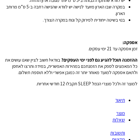
יש לוודא שהתקרה גבוהה ב-5 ס”מ יותר מגובה ארון ההזזה.
במקרה שבו הארון מיועד לנישה יש לוודא שהנישה רחבה ב-5 ס”מ מרוחב
הארון.
בנוי בשיטה ייחודית לפירוק קל ונוח במקרה הצורך.
אספקה:
זמן אספקה עד 21 ימי עסקים.
ההזמנה תוכל להגיע גם לפני ימי העסקים?
בוודאי! חשוב לציין שאנו עושים את
כל המאמצים לספק את הזמנתכם במהירות האפשרית, במידה ותרצו לאחסן
ולתאם אספקה למועד מאוחר יותר זה כמובן אפשרי וללא תוספת תשלום.
למוצר זה ולכל מוצרי הנמל SLEEP תקבלו 12 חודשי אחריות.
תיאור
מוצר
שאלות
ותשובות
מדיניות