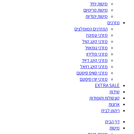
מיטות יחיד
מיטות פרימיום
מיטות יהודיות
מזרנים
המזרנים המומלצים
מזרני עמינח
מזרני קינג קויל
מזרני גומאויר
מזרני פולירון
מזרני קינג דיויד
מזרני קינג רויאל
מזרני סוויס סיסטם
מזרני יורו סיסטם
EXTRA SALE
שידות
קונסולות וקומודות
ארונות
ריהוט לבית
דף הבית
מיטות