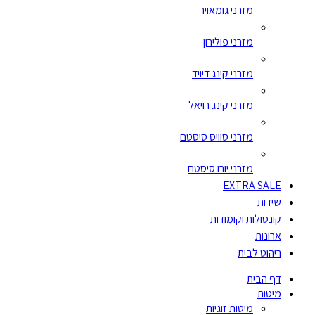
מזרני גומאויר
מזרני פולירון
מזרני קינג דיויד
מזרני קינג רויאל
מזרני סוויס סיסטם
מזרני יורו סיסטם
EXTRA SALE
שידות
קונסולות וקומודות
ארונות
ריהוט לבית
דף הבית
מיטות
מיטות זוגיות