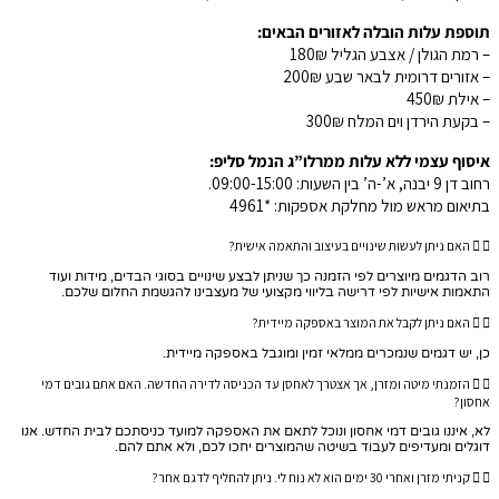
תוספת עלות הובלה לאזורים הבאים:
– רמת הגולן / אצבע הגליל 180₪
– אזורים דרומית לבאר שבע 200₪
– אילת 450₪
– בקעת הירדן וים המלח 300₪
איסוף עצמי ללא עלות ממרלו”ג הנמל סליפ:
רחוב דן 9 יבנה, א’-ה’ בין השעות: 09:00-15:00.
בתיאום מראש מול מחלקת אספקות: *4961
האם ניתן לעשות שינויים בעיצוב והתאמה אישית?
רוב הדגמים מיוצרים לפי הזמנה כך שניתן לבצע שינויים בסוגי הבדים, מידות ועוד
התאמות אישיות לפי דרישה בליווי מקצועי של מעצבינו להגשמת החלום שלכם.
האם ניתן לקבל את המוצר באספקה מיידית?
כן, יש דגמים שנמכרים ממלאי זמין ומוגבל באספקה מיידית.
הזמנתי מיטה ומזרן, אך אצטרך לאחסן עד הכניסה לדירה החדשה. האם אתם גובים דמי
אחסון?
לא, איננו גובים דמי אחסון ונוכל לתאם את האספקה למועד כניסתכם לבית החדש. אנו
דוגלים ומעדיפים לעבוד בשיטה שהמוצרים יחכו לכם, ולא אתם להם.
קניתי מזרן ואחרי 30 ימים הוא לא נוח לי. ניתן להחליף לדגם אחר?