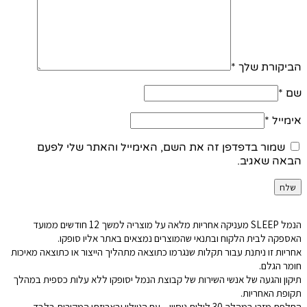
הביקורת שלך
*
שם
*
אימייל
*
שמור בדפדפן זה את השם, האימייל והאתר שלי לפעם
הבאה שאגיב.
הנמל SLEEP מעניקה אחריות מלאה על מוצריה למשך 12 חודשים ממועד
האספקה לבית הלקוח ובתנאי שהמוצרים נמצאים באתר אליו סופקו.
אחריות זו ניתנת עבור תקלות שנגרמו כתוצאה מתהליך הייצור או כתוצאה מאיכות
חומר הגלם.
תיקון והגעה של אנשי השירות של קבוצת הנמל יסופקו ללא עלות כספית במהלך
תקופת האחריות.
החלפת מזרן במהלך 30 לילות ניסיון – עם הניילון ובאריזתו המקורית בלבד.