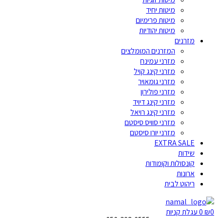
מיטות יחיד
מיטות פרימיום
מיטות יהודיות
מזרנים
המזרנים המומלצים
מזרני עמינח
מזרני קינג קויל
מזרני גומאויר
מזרני פולירון
מזרני קינג דיויד
מזרני קינג רויאל
מזרני סוויס סיסטם
מזרני יורו סיסטם
EXTRA SALE
שידות
קונסולות וקומודות
ארונות
ריהוט לבית
0
₪
0
עגלת קניות