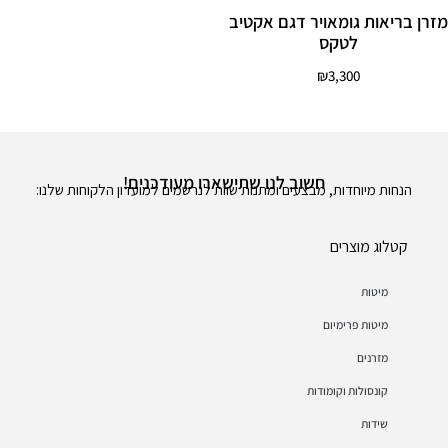
מזרן בריאות גומאויר דגם אקטיב
לטקס
₪
3,300
חשוב לנו שתישארו מעודכנים!
הנחות מיוחדות, מבצעים ומתנות שוות לנרשמים למועדון הלקוחות שלנו:
קטלוג מוצרים
מיטות
מיטות פרימיום
מזרנים
קונסולות וקומודות
שידות