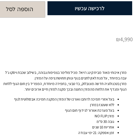
לרכישה עכשיו
הוספה לסל
₪
4,990
מזרן איכותי מאוד מבית קינג רויאל. מכיל פולימר בצפיפות גבוהה, בשילוב שכבת ויסקו ג'ל
עבה במיוחד, על מנת לאזן לחצים בגוף ונותן תחושת ציפה על המזרן.
מזרן בטכנולוגיה חדשה מונובלוק, בד טבעי, בתפירה מיוחדת, המפריד בין חום הגוף ללחות
הגוף ומנדף את הלחות מהמזרן החוצה ובכך מקנה למזרן חיים ארוכים יותר.
בעל אזורי תמיכה לרוחבו ואורכו של המזרן המקנה תמיכה אבסולוטית לגוף
ללא שעטנז במזרן
בעל מערכת אוורור לנידוף חום הגוף
מזרן NO FLIP
גובה 30 ס"מ
אחריות 10 שנים
זמן אספקה: 21 ימי עבודה