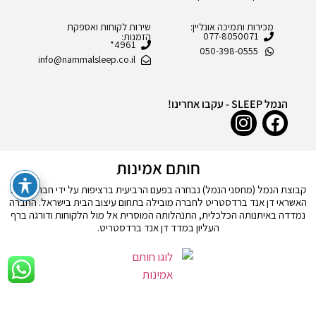
מכירות ותמיכה אונליין:
שירות לקוחות ואספקת
077-8050071
הזמנות:
4961*
050-398-0555
info@nammalsleep.co.il
הנמל SLEEP - עקבו אחרינו!
חותם אמינות
קבוצת הנמל (מחסני הנמל) נבחרה בפעם הרביעית ברציפות על ידי חברת דירוג
האשראי דן אנד ברדסטריט לחברה מובילה בתחום עיצוב הבית בישראל. החברה
נמדדה באיתנותה הכלכלית, התנהלותה המוסרית אל מול הלקוחות ודורגה ברף
העליון במדד דן אנד ברדסטריט.
© כל הזכויות שמורות לחברת ר.א.ש מחסני הנמל סליפ בע"מ