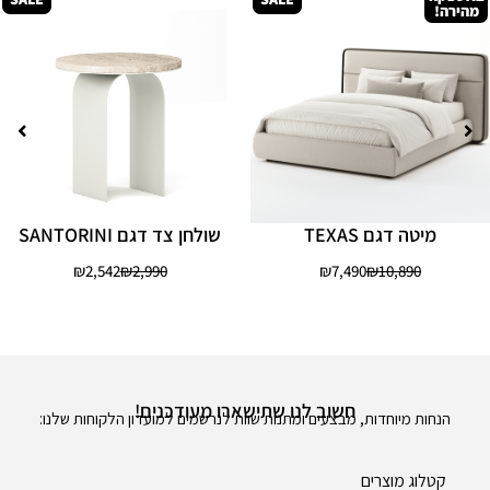
מהירה!
מיטה דגם TEXAS
שולחן צד דגם SANTORINI
₪
2,542
₪
2,990
₪
7,490
₪
10,890
חשוב לנו שתישארו מעודכנים!
הנחות מיוחדות, מבצעים ומתנות שוות לנרשמים למועדון הלקוחות שלנו:
קטלוג מוצרים