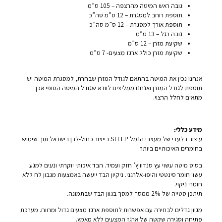
גובה ראש המיטה מהרצפה – 105 ס”מ
תוספת רוחב למסגרת – 12 ס”מ סה”כ
תוספת אורך למסגרת – 12 ס”מ סה”כ
גובה רגל – 13 ס”מ
שקיעת מזרן – 12 ס”מ
שקיעת מזרן כולל ארגז מצעים- 7 ס”מ
אנחנו נכין את המיטה בהתאם לגודל המזרן שבחרת, למסגרת המיטה יש
תוספת לגודל המזרן ואנחנו ממליצים לוודא שגודל המיטה הסופי אכן
מתאים לחלל הרצוי.
מידע כללי:
עיצוב בלעדי של מעצבי הנמל SLEEP בייצור כחול-לבן בישראל תוך שימוש
בחומרים האיכותיים ביותר.
בסיס מיטה עשוי עץ סנדוויץ’ חזק ועמיד. הבד איכותי יוקרתי ונעים למגע
עשוי חומר סינטטי והיפו-אלרגני. ניקיון הבד ייעשה באמצעות מגבון לח ללא
חומרי ניקוי.
תיתכן סטייה של 2% ממסך למסך בגוון הבד שבתמונה.
מגוון גדלים לבחירה עם אפשרות לתוספת ארגז מצעים גדול ומרווח. מערכת
פתיחה וסגירה שקטה של ארגז המצעים ללא מאמץ.