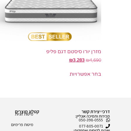
מזרן יורו סיסטם דגם פליפ
₪
3,283
₪
4,690
בחר אפשרויות
דרכי יצירת קשר
קטלוג מוצרים
מיטות זוגיות
מכירות ותמיכה אונליין:
050-398-0555
מיטות פרימיום
077-805-0071
שירות לקוחות ואספקות: