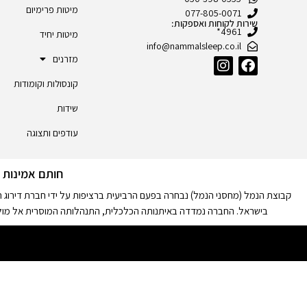
מיטות פרימיום
077-805-0071
שירות לקוחות ואספקות:
4961*
מיטות יחיד
info@nammalsleep.co.il
מזרנים
קונסולות וקומודות
שידות
עודפים ותצוגה
חותם אמינות
קבוצת הנמל (מחסני הנמל) נבחרה בפעם הרביעית ברציפות על ידי חברת דירוג 
בישראל. החברה נמדדה באיתנותה הכלכלית, התנהלותה המוסרית אל מול ה