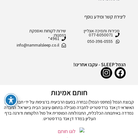
ליצירת קשר ומידע נוסף
מכירות ותמיכה אונליין:
שירות לקוחות ואספקת
077-8050071
הזמנות:
4961*
050-398-0555
info@nammalsleep.co.il
הנמל SLEEP - עקבו אחרינו!
חותם אמינות
קבוצת הנמל (מחסני הנמל) נבחרה בפעם הרביעית ברציפות על ידי חברת דירוג
האשראי דן אנד ברדסטריט לחברה מובילה בתחום עיצוב הבית בישראל. החברה
נמדדה באיתנותה הכלכלית, התנהלותה המוסרית אל מול הלקוחות ודורגה ברף
העליון במדד דן אנד ברדסטריט.