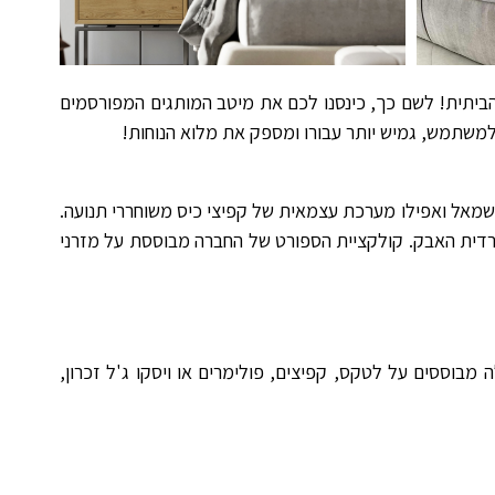
ביתית! לשם כך, כינסנו לכם את מיטב המותגים המפורסמים
 למשתמש, גמיש יותר עבורו ומספק את מלוא הנוחות!
שמאל ואפילו מערכת עצמאית של קפיצי כיס משוחררי תנועה.
קרדית האבק. קולקציית הספורט של החברה מבוססת על מזרני
 ניו פורסט, רילקס פרו ואקסקלוסיב. מזרנים אלה מבוססים על לטקס, קפיצים, פולימרים או ויסקו ג'ל זכרון,