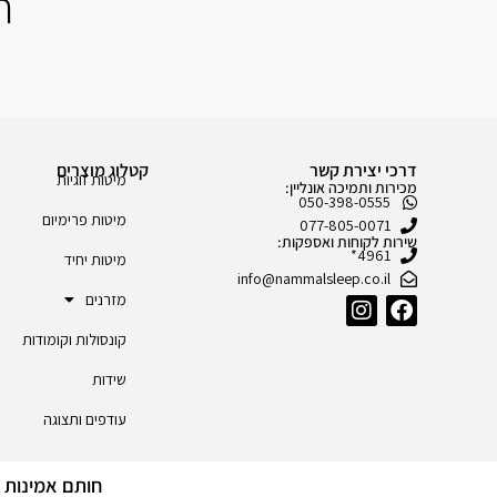
ח
דרכי יצירת קשר
קטלוג מוצרים
מיטות זוגיות
מכירות ותמיכה אונליין:
050-398-0555
מיטות פרימיום
077-805-0071
שירות לקוחות ואספקות:
4961*
מיטות יחיד
info@nammalsleep.co.il
מזרנים
קונסולות וקומודות
שידות
עודפים ותצוגה
חותם אמינות