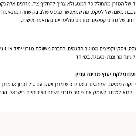
שים מאד את נושא ה- NO-FLIP: בצד אחד ויחיד של המזרן מתחולל כל המגע ולא צריך להחליף 
יל שכבת משנה של לטקס, מה שמאפשר מגע משולב בקושחה המתאימה ל
 רחב של מזרני קפיצים ומזרנים פולימריים בהתאמה אישית.
, לטקס, ויסקו וקפיצים ממיטב הדגמים. החברה משווקת מזרני יחיד או 
לשינה מרעננת ומענגת במיוחד.
ם מלקת יעוץ מבינה עניין
קרה ממיטב המותגים. בואו לרכוש מזרן ויסקו עם ג'ל זכרון או מזרן 
 ולבוא למדוד לעומק את מיטב מזרני השינה האיכותיים בישראל. הב