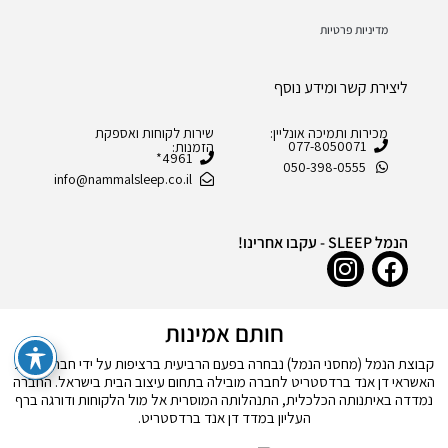
מדיניות פרטיות
ליצירת קשר ומידע נוסף
מכירות ותמיכה אונליין:
שירות לקוחות ואספקת
077-8050071
הזמנות:
4961*
050-398-0555
info@nammalsleep.co.il
הנמל SLEEP - עקבו אחרינו!
חותם אמינות
קבוצת הנמל (מחסני הנמל) נבחרה בפעם הרביעית ברציפות על ידי חברת דירוג
האשראי דן אנד ברדסטריט לחברה מובילה בתחום עיצוב הבית בישראל. החברה
נמדדה באיתנותה הכלכלית, התנהלותה המוסרית אל מול הלקוחות ודורגה ברף
העליון במדד דן אנד ברדסטריט.