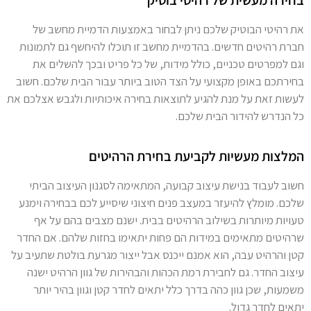
בחירה מעשית של רהיטי בוטיק
את רהיטי הבוטיק שלכם ניתן לבחור באמצעות הדמיית מחשב של
חברת רהיטים חדשים. בהדמיית מחשב זו תוכלו להיחשף גם לתמונות
וגם למפרטים טכניים, כולל מידות, של כל פריט ובכך להשלים את
בחירתכם באופן מקצועי על הצד הטוב ביותר עבור הבית שלכם. חשוב
לעשות זאת על מנת להגיע לתוצאות בחירה איכותיות ולגבש אצלכם את
כל הנדרש להידור הבית שלכם.
המלצות מעשיות לקביעת בחירת הרהיטים
חשוב לעבוד בנישת עיצוב קבועה, המתאימה לסגנון העיצוב הביתי
שלכם. מומלץ להיעזר במעצב פנים חיצוני שיסייע לכם בבחירה וימנע
טעויות מיותרות בשילוב הרהיטים בבית. ישנם מצבים בהם על אף
שרהיטים מתאימים במידות הם פחות יתאימו בחזות שלהם. אם החדר
קטן והרהיט עבה, הוא אמנם ייכנס אבל ייצור מגרעת בולטת שתעיב על
עיצוב החדר. גם לחבירת רמת הכהות והבהירות של גוון הרהיט ישנה
משמעות, שכן גוון כהה בדרך כלל יתאים לחדר קטן וגוון בהיר יותר
יתאים לחדר גדול.